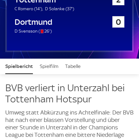
a
u
1
3
C Romero (
14'
)
D Solanke (
37'
)
e
4
7
Borussia Dortmund
0
r
.
.
m
m
s
2
D Svensson (
26'
)
i
i
/
6
n
n
o
.
u
u
m
t
t
i
e
e
n
Spielbericht
Spielfilm
Tabelle
u
t
e
News & Video
Daten
Aufstellung
Live
BVB verliert in Unterzahl bei
Tottenham Hotspur
Umweg statt Abkürzung ins Achtelfinale: Der BVB
hat nach einer blassen Vorstellung und über
einer Stunde in Unterzahl in der Champions
League bei Tottenham eine bittere Niederlage