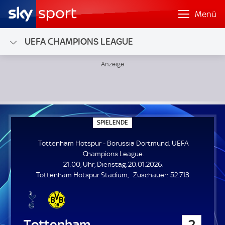
Menü
UEFA CHAMPIONS LEAGUE
Tottenham Hotspur - Borussia Dortmund; UEFA Champion
S
SPIELENDE
P
I
Tottenham Hotspur - Borussia Dortmund. UEFA
E
L
Champions League.
E
21:00, Uhr, Dienstag, 20.01.2026.
N
D
Z
Tottenham Hotspur Stadium
Zuschauer:
52.713.
E
u
s
c
h
Tottenham Hotspur
2