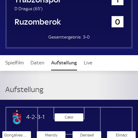
a
u
6
D Dragus (
65'
)
e
5
MFK Ruzomberok
0
r
.
m
i
3-0
n
u
t
e
Spielfilm
Daten
Aufstellung
Live
Aufstellung
Trabzonspor
4-2-3-1
Cakir
Gonçalves Malheiro
Mendy
Denswil
Elmaci