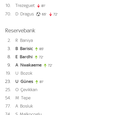
10
Trezeguet
81'
81. minute
70
D
Dragus
65. minute
65'
72'
72. minute
Reservebank
2
R
Baniya
3
B
Barisic
85'
85. minute
8
E
Bardhi
72'
72. minute
9
A
Nwakaeme
72'
72. minute
19
U
Bozok
23
U
Günes
81'
81. minute
25
O
Çevikkan
54
M
Tepe
77
A
Bosluk
74
S
Malkoçoglu