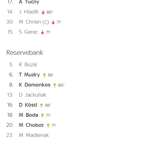
17
A
Tucny
14
J
Hladík
80'
80. minute
30
M
Chrien
(c)
71'
71. minute
15
S
Gerec
71'
71. minute
Reservebank
5
R
Bozik
6
T
Mudry
56'
56. minute
8
K
Domonkos
80'
80. minute
13
D
Jackuliak
16
D
Köstl
56'
56. minute
18
M
Boda
71'
71. minute
20
M
Chobot
71'
71. minute
23
M
Madlenak