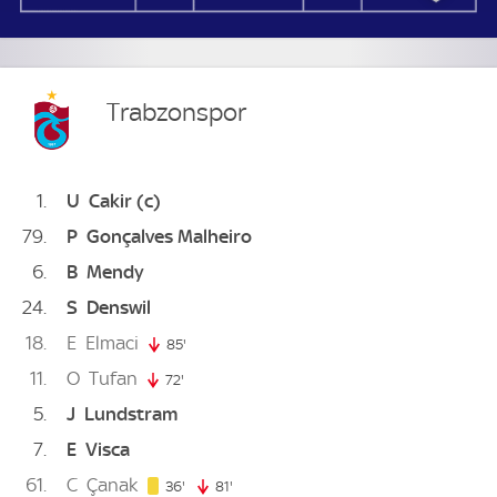
Trabzonspor
1
U
Cakir
(c)
79
P
Gonçalves Malheiro
6
B
Mendy
24
S
Denswil
18
E
Elmaci
85'
85. minute
11
O
Tufan
72'
72. minute
5
J
Lundstram
7
E
Visca
61
C
Çanak
36. minute
36'
81'
81. minute