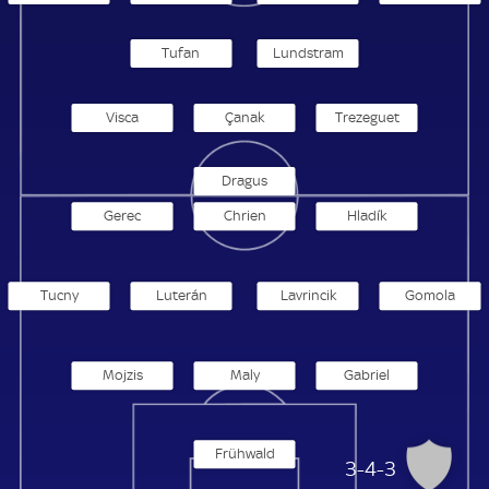
Tufan
Lundstram
Visca
Çanak
Trezeguet
Dragus
Gerec
Chrien
Hladík
Tucny
Luterán
Lavrincik
Gomola
Mojzis
Maly
Gabriel
Frühwald
MFK Ruzomberok
3-4-3