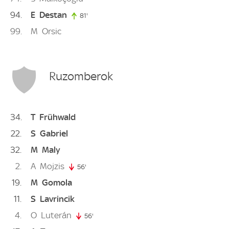
94
E
Destan
81'
81. minute
99
M
Orsic
Ruzomberok
34
T
Frühwald
22
S
Gabriel
32
M
Maly
2
A
Mojzis
56'
56. minute
19
M
Gomola
11
S
Lavrincik
4
O
Luterán
56'
56. minute