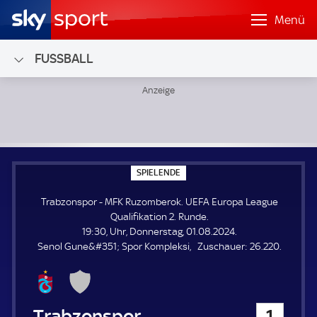
Menü
FUSSBALL
Trabzonspor - MFK Ruzomberok; UEFA Europa League Quali
S
SPIELENDE
P
I
Trabzonspor - MFK Ruzomberok. UEFA Europa League
E
L
Qualifikation 2. Runde.
E
19:30, Uhr, Donnerstag, 01.08.2024.
N
D
Z
Senol Gune&#351; Spor Kompleksi
Zuschauer:
26.220.
E
u
s
c
h
Trabzonspor
1