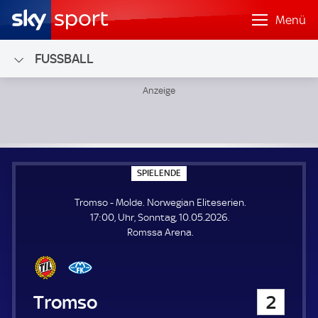
Menü
FUSSBALL
Tromso - Molde; Norwegian Eliteserien
S
SPIELENDE
P
I
Tromso - Molde. Norwegian Eliteserien.
E
L
17:00, Uhr, Sonntag, 10.05.2026.
E
Romssa Arena.
N
D
E
Tromso
2