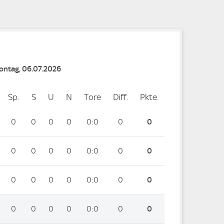
Montag, 06.07.2026
Sp.
Spiele
S
Siege
U
Unentschieden
N
Niederlagen
Tore
Tore
Diff.
Differenz
Pkte.
Punkte
0
0
0
0
0:0
0
0
0
0
0
0
0:0
0
0
0
0
0
0
0:0
0
0
0
0
0
0
0:0
0
0