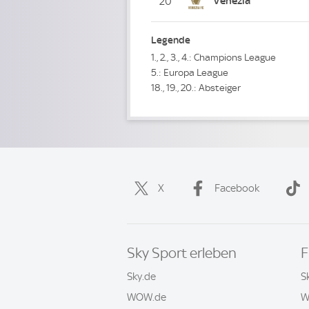
Venezia
20
Legende
1., 2., 3., 4.: Champions League
5.: Europa League
18., 19., 20.: Absteiger
X
Facebook
Sky Sport erleben
F
Sky.de
S
WOW.de
W