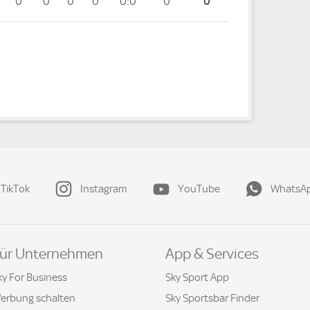
0
0
0
0
0:0
0
0
TikTok
Instagram
YouTube
WhatsA
ür Unternehmen
App & Services
ky For Business
Sky Sport App
erbung schalten
Sky Sportsbar Finder