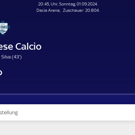
L
20:45, Uhr, Sonntag, 01.09.2024.
E
Z
Dacia Arena
Zuschauer:
20.804.
N
D
u
E
s
c
h
a
ese Calcio
u
e
4
Silva (
43'
)
r
3
o
.
m
i
n
u
t
e
stellung