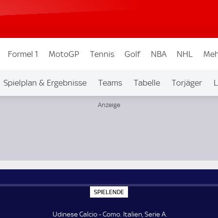
Formel 1
MotoGP
Tennis
Golf
NBA
NHL
Meh
Spielplan & Ergebnisse
Teams
Tabelle
Torjäger
L
S
SPIELENDE
P
I
E
Udinese Calcio - Como. Italien, Serie A.