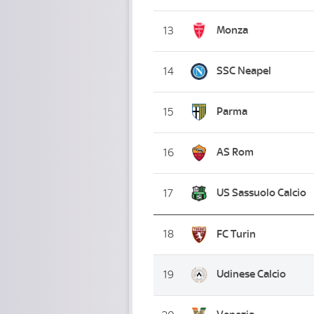
Monza
13
SSC Neapel
14
Parma
15
AS Rom
16
US Sassuolo Calcio
17
18
FC Turin
Udinese Calcio
19