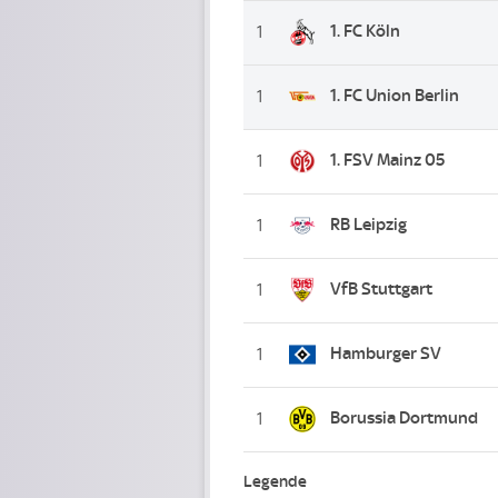
1. FC Köln
1
1. FC Union Berlin
1
1. FSV Mainz 05
1
RB Leipzig
1
VfB Stuttgart
1
Hamburger SV
1
Borussia Dortmund
1
Legende