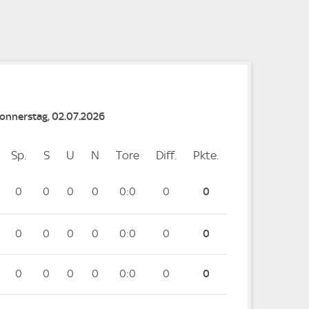
e
e
Donnerstag, 02.07.2026
Sp.
Spiele
S
Siege
U
Unentschieden
N
Niederlagen
Tore
Tore
Diff.
Differenz
Pkte.
Punkte
0
0
0
0
0:0
0
0
0
0
0
0
0:0
0
0
0
0
0
0
0:0
0
0