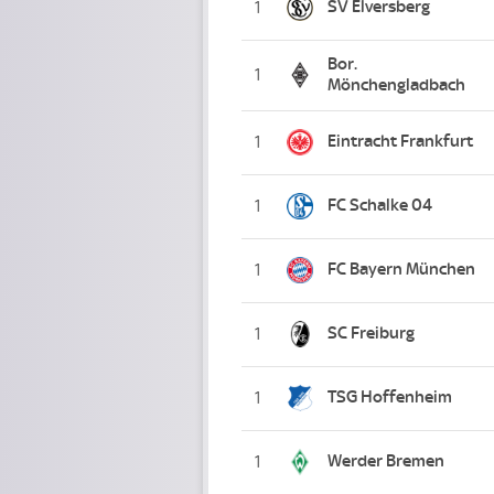
SV Elversberg
1
Bor.
1
Mönchengladbach
Eintracht Frankfurt
1
FC Schalke 04
1
FC Bayern München
1
SC Freiburg
1
TSG Hoffenheim
1
Werder Bremen
1