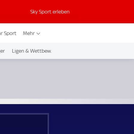
Sky Sport erleben
r Sport
Mehr
ger
Ligen & Wettbew.