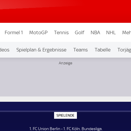
Formel 1
MotoGP
Tennis
Golf
NBA
NHL
Meh
deos
Spielplan & Ergebnisse
Teams
Tabelle
Torjä
S
SPIELENDE
P
I
E
1. FC Union Berlin - 1. FC Köln. Bundesliga.