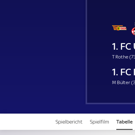
1. FC
T Rothe (
7
1. FC
M Bülter (
3
Spielbericht
Spielfilm
Tabelle