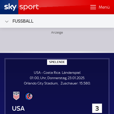
Menü
FUSSBALL
USA - Costa Rica; Länderspiel
S
SPIELENDE
P
I
USA - Costa Rica. Länderspiel.
E
L
01:00, Uhr, Donnerstag, 23.01.2025.
E
Z
Orlando City Stadium
Zuschauer:
15.580.
N
D
u
E
s
c
h
USA
3
a