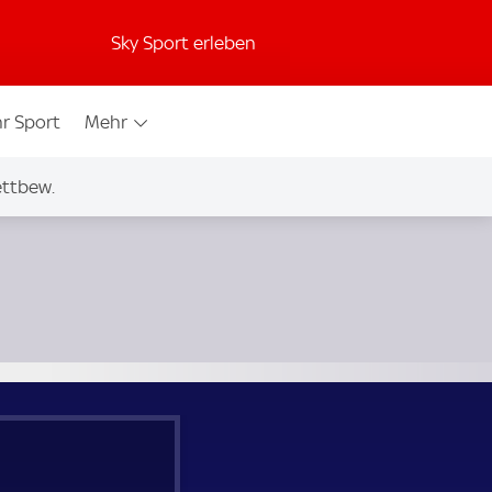
Sky Sport erleben
r Sport
Mehr
ettbew.