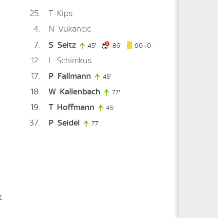
25
T
Kips
4
N
Vukancic
7
S
Seitz
86. minute
90. minute
45'
45. minute
86'
90+0'
12
L
Schimkus
17
P
Fallmann
45'
45. minute
18
W
Kallenbach
77'
77. minute
19
T
Hoffmann
45'
45. minute
37
P
Seidel
77'
77. minute
te
t