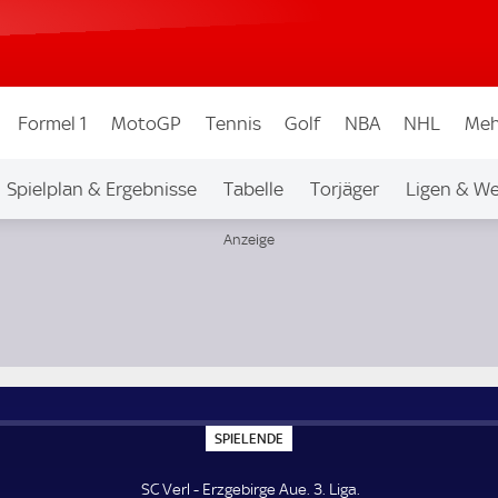
Formel 1
MotoGP
Tennis
Golf
NBA
NHL
Meh
Spielplan & Ergebnisse
Tabelle
Torjäger
Ligen & W
S
SPIELENDE
P
I
E
SC Verl - Erzgebirge Aue. 3. Liga.