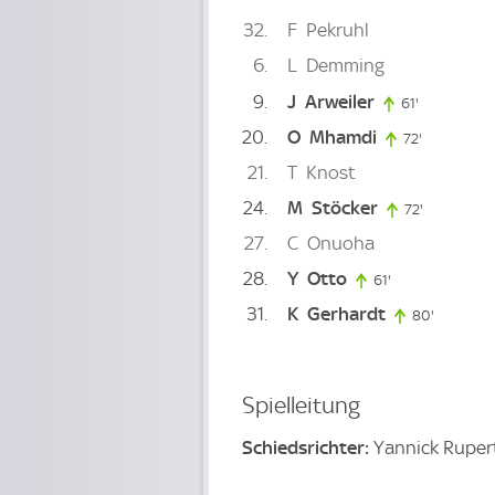
32
F
Pekruhl
6
L
Demming
9
J
Arweiler
61'
61. minute
20
O
Mhamdi
72'
72. minute
21
T
Knost
24
M
Stöcker
72'
72. minute
27
C
Onuoha
28
Y
Otto
61'
61. minute
31
K
Gerhardt
80'
80. minu
Spielleitung
Schiedsrichter:
Yannick Ruper