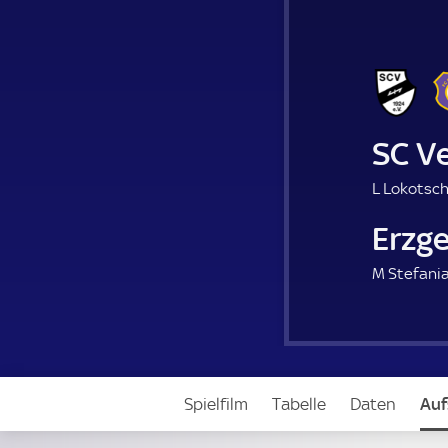
SC Ve
L Lokotsch
Erzg
M Stefania
Spielfilm
Tabelle
Daten
Auf