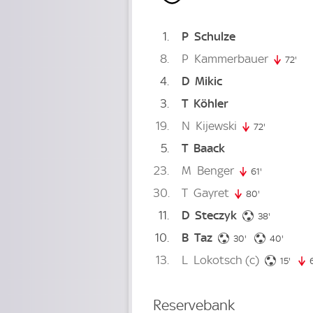
1
P
Schulze
8
P
Kammerbauer
72'
72.
4
D
Mikic
3
T
Köhler
19
N
Kijewski
72'
72. minute
5
T
Baack
23
M
Benger
61'
61. minute
30
T
Gayret
80'
80. minute
11
D
Steczyk
38. minut
38'
10
B
Taz
30. minute
40. mi
30'
40'
13
L
Lokotsch
(c)
15. m
15'
Reservebank