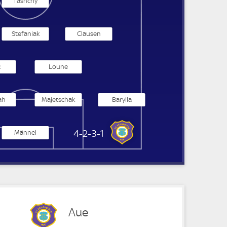
Tashchy
Stefaniak
Clausen
c
Loune
ah
Majetschak
Barylla
Erzgebirge Aue
4-2-3-1
Männel
Aue