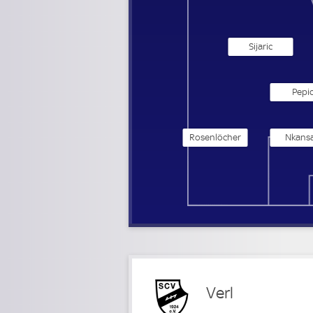
Sijaric
Pepi
Rosenlöcher
Nkans
Verl