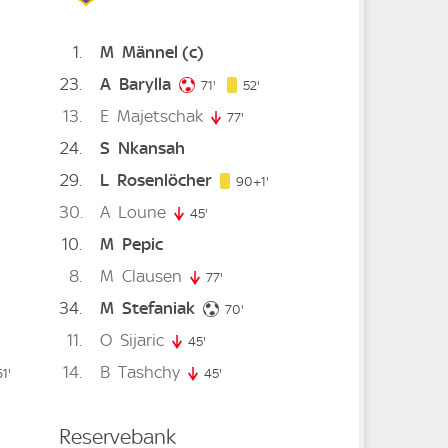
1
M
Männel
(c)
23
A
Barylla
71. minute
52. minute
 minute
71'
52'
13
E
Majetschak
77'
77. minute
24
S
Nkansah
29
L
Rosenlöcher
91. minute
90+1'
30
A
Loune
45'
45. minute
10
M
Pepic
8
M
Clausen
77'
77. minute
34
M
Stefaniak
e
70. minute
70'
11
O
Sijaric
nute
45'
45. minute
14
B
Tashchy
inute
61'
61. minute
45'
45. minute
Reservebank