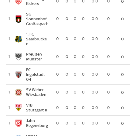
1
0
0
0
0
0:0
0
0
Kickers
SG
1
Sonnenhof
0
0
0
0
0:0
0
0
Großaspach
1. FC
1
Saarbrücke
0
0
0
0
0:0
0
0
n
Preußen
1
0
0
0
0
0:0
0
0
Münster
FC
1
Ingolstadt
0
0
0
0
0:0
0
0
04
SV Wehen
1
0
0
0
0
0:0
0
0
Wiesbaden
VfB
1
0
0
0
0
0:0
0
0
Stuttgart II
Jahn
1
0
0
0
0
0:0
0
0
Regensburg