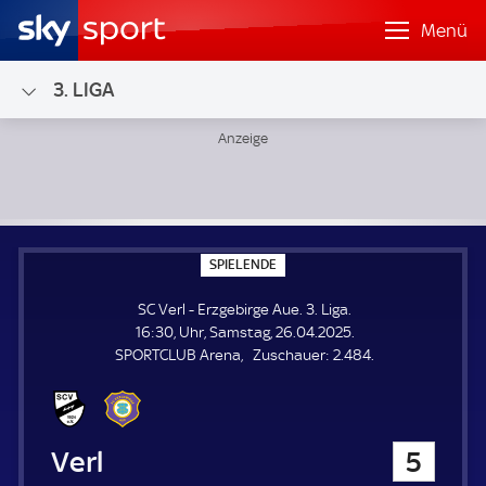
Menü
3. LIGA
SC Verl - Erzgebirge Aue; 3. Liga
S
SPIELENDE
P
I
SC Verl - Erzgebirge Aue. 3. Liga.
E
L
16:30, Uhr, Samstag, 26.04.2025.
E
Z
SPORTCLUB Arena
Zuschauer:
2.484.
N
D
u
E
s
c
h
SC Verl
5
a