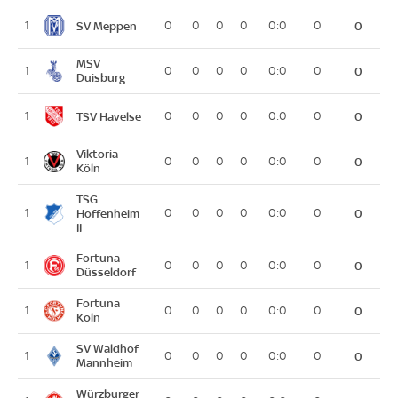
SV Meppen
1
0
0
0
0
0:0
0
0
MSV
1
0
0
0
0
0:0
0
0
Duisburg
TSV Havelse
1
0
0
0
0
0:0
0
0
Viktoria
1
0
0
0
0
0:0
0
0
Köln
TSG
1
Hoffenheim
0
0
0
0
0:0
0
0
II
Fortuna
1
0
0
0
0
0:0
0
0
Düsseldorf
Fortuna
1
0
0
0
0
0:0
0
0
Köln
SV Waldhof
1
0
0
0
0
0:0
0
0
Mannheim
Würzburger