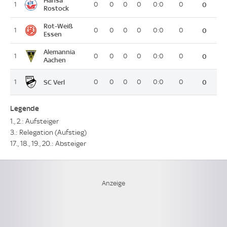
Hansa
1
0
0
0
0
0:0
0
0
Rostock
Rot-Weiß
1
0
0
0
0
0:0
0
0
Essen
Alemannia
1
0
0
0
0
0:0
0
0
Aachen
SC Verl
1
0
0
0
0
0:0
0
0
Legende
1., 2.: Aufsteiger
3.: Relegation (Aufstieg)
17., 18., 19., 20.: Absteiger