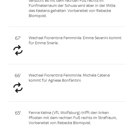
versucht es mit dem rechten Fuß rechts im
Fünfmeterraum der Schuss wird aber in der Mitte
des Kastens gehalten. Vorbereitet von Rebecka
Blomqvist.
67'
Wechsel Fiorentina Femminile. Emma Severini kommt
für Emma Snerle.
66'
Wechsel Fiorentina Femminile. Michela Catena
kommt für Agnese Bonfantini.
65'
Fenna Kalma (VfL Wolfsburg) trifft den linken
Pfosten mit dem rechten Fuß rechts im Strafraum,.
Vorbereitet von Rebecka Blomqvist.