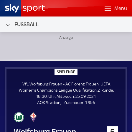
Menü
FUSSBALL
VfL Wolfsburg Frauen - AC Florenz Frauen; UEFA Women's 
S
SPIELENDE
P
I
VfL Wolfsburg Frauen - AC Florenz Frauen. UEFA
E
L
Women's Champions League Qualifikation 2. Runde.
E
18:30, Uhr, Mittwoch, 25.09.2024.
N
D
Z
AOK Stadion
Zuschauer:
1.956.
E
u
s
c
h
VfL Wolfsburg Frauen
5