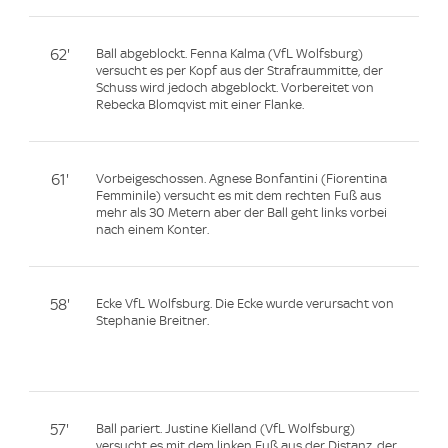
62'
Ball abgeblockt. Fenna Kalma (VfL Wolfsburg)
versucht es per Kopf aus der Strafraummitte, der
Schuss wird jedoch abgeblockt. Vorbereitet von
Rebecka Blomqvist mit einer Flanke.
61'
Vorbeigeschossen. Agnese Bonfantini (Fiorentina
Femminile) versucht es mit dem rechten Fuß aus
mehr als 30 Metern aber der Ball geht links vorbei
nach einem Konter.
58'
Ecke VfL Wolfsburg. Die Ecke wurde verursacht von
Stephanie Breitner.
57'
Ball pariert. Justine Kielland (VfL Wolfsburg)
versucht es mit dem linken Fuß aus der Distanz, der