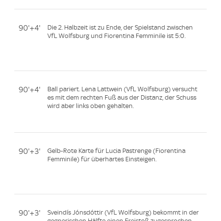
90'+4'
Die 2. Halbzeit ist zu Ende, der Spielstand zwischen
VfL Wolfsburg und Fiorentina Femminile ist 5:0.
90'+4'
Ball pariert. Lena Lattwein (VfL Wolfsburg) versucht
es mit dem rechten Fuß aus der Distanz, der Schuss
wird aber links oben gehalten.
90'+3'
Gelb-Rote Karte für Lucia Pastrenge (Fiorentina
Femminile) für überhartes Einsteigen.
90'+3'
Sveindís Jónsdóttir (VfL Wolfsburg) bekommt in der
gegnerischen Hälfte einen Freistoß zugesprochen.