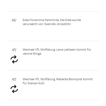
46'
Ecke Fiorentina Femminile. Die Ecke wurde
verursacht von Sveindís Jónsdóttir.
45'
Wechsel VfL Wolfsburg. Lena Lattwein kommt für
Janina Minge.
45'
Wechsel VfL Wolfsburg. Rebecka Blomqvist kommt
für Svenja Huth.