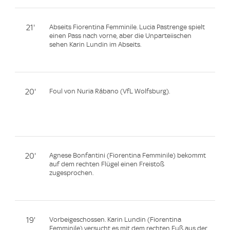
21'
Abseits Fiorentina Femminile. Lucia Pastrenge spielt
einen Pass nach vorne, aber die Unparteiischen
sehen Karin Lundin im Abseits.
20'
Foul von Nuria Rábano (VfL Wolfsburg).
20'
Agnese Bonfantini (Fiorentina Femminile) bekommt
auf dem rechten Flügel einen Freistoß
zugesprochen.
19'
Vorbeigeschossen. Karin Lundin (Fiorentina
Femminile) versucht es mit dem rechten Fuß aus der