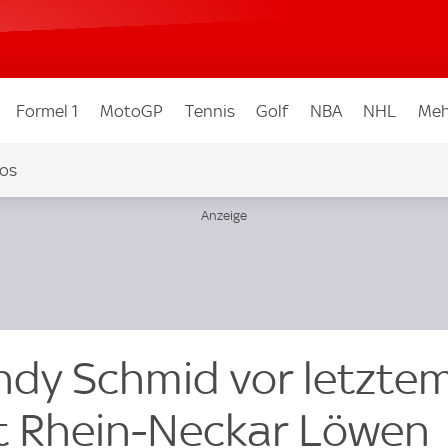
Formel 1
MotoGP
Tennis
Golf
NBA
NHL
Meh
os
dy Schmid vor letzte
t Rhein-Neckar Löwen