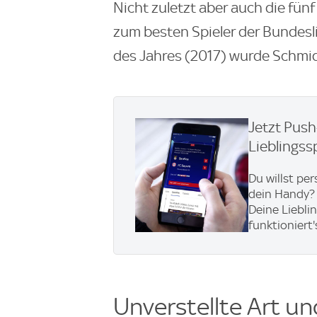
Nicht zuletzt aber auch die fü
zum besten Spieler der Bundesl
des Jahres (2017) wurde Schmid,
Jetzt Pus
Lieblingss
Du willst pe
dein Handy? 
Deine Liebli
funktioniert'
Unverstellte Art un