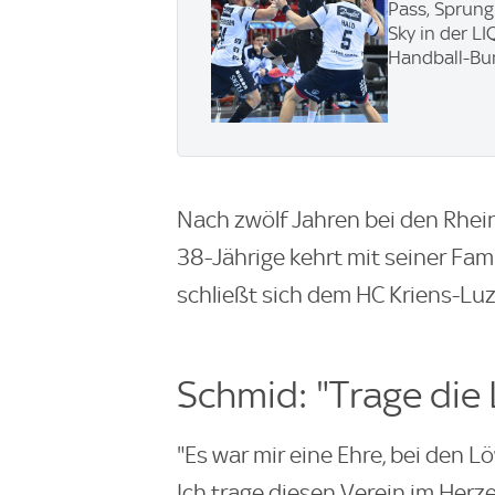
Pass, Sprung
Sky in der LI
Handball-Bun
Nach zwölf Jahren bei den Rhe
38-Jährige kehrt mit seiner Fam
schließt sich dem HC Kriens-Luz
Schmid: "Trage die
"Es war mir eine Ehre, bei den L
Ich trage diesen Verein im Herze