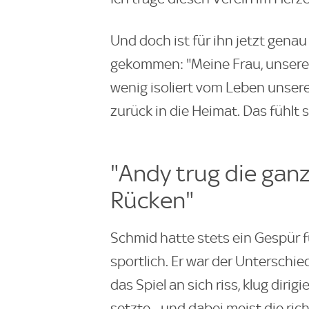
Und doch ist für ihn jetzt gena
gekommen: "Meine Frau, unsere K
wenig isoliert vom Leben unsere
zurück in die Heimat. Das fühlt s
"Andy trug die gan
Rücken"
Schmid hatte stets ein Gespür f
sportlich. Er war der Unterschi
das Spiel an sich riss, klug dirig
setzte - und dabei meist die ric