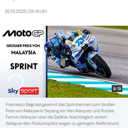
26.10.2025 | 09:16 Uhr
9:19
Francesco Bagnaia gewinnt das Sprintrennen zum Großen
Preis von Malaysia in Sepang vor Alex Marquez und Rookie
Fermin Aldequer über die Ziellinie. Nachträglich verliert
Aldeguer den Podiumsplatz wegen zu geringem Reifendruck.