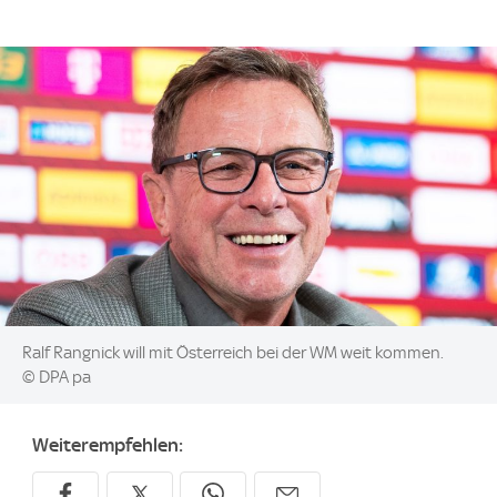
Image:
Ralf Rangnick will mit Österreich bei der WM weit kommen.
© DPA pa
Weiterempfehlen: