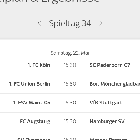
Spieltag 34
Samstag, 22. Mai
1. FC Köln
15:30
SC Paderborn 07
1. FC Union Berlin
15:30
Bor. Mönchengladba
1. FSV Mainz 05
15:30
VfB Stuttgart
FC Augsburg
15:30
Hamburger SV