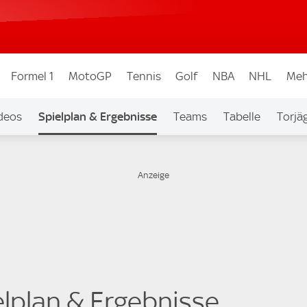
Formel 1
MotoGP
Tennis
Golf
NBA
NHL
Meh
deos
Spielplan & Ergebnisse
Teams
Tabelle
Torjä
elplan & Ergebnisse