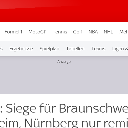
Formel 1
MotoGP
Tennis
Golf
NBA
NHL
Meh
os
Ergebnisse
Spielplan
Tabellen
Teams
Ligen 
: Siege für Braunschwe
im, Nürnberg nur rem