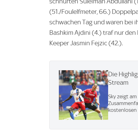
schnürten Suleiman Abdullahi (1
(51./Foulelfmeter, 66.) Doppelp
schwachen Tag und waren bei ih
Bashkim Ajdini (4.) traf nur de
Keeper Jasmin Fejzic (42.).
Die Highli
Stream
Sky zeigt am
Zusammenfas
kostenlosen L