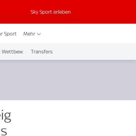
Sky Sport erleben
r Sport
Mehr
& Wettbew.
Transfers
ig
is