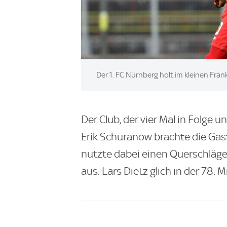
Image:
Der 1. FC Nürnberg holt im kleinen Fra
Der Club, der vier Mal in Folge u
Erik Schuranow brachte die Gäste
nutzte dabei einen Querschläge
aus. Lars Dietz glich in der 78. 