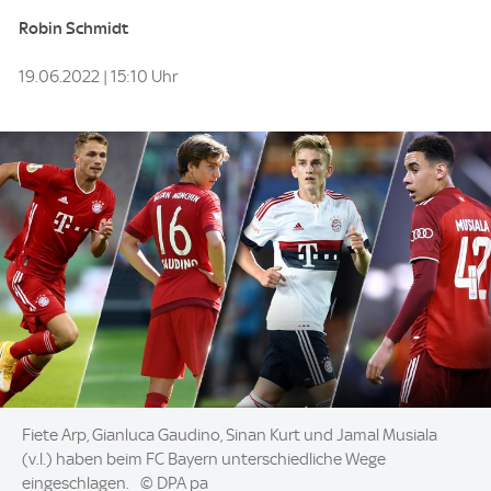
Robin Schmidt
19.06.2022 | 15:10 Uhr
Image:
Fiete Arp, Gianluca Gaudino, Sinan Kurt und Jamal Musiala
(v.l.) haben beim FC Bayern unterschiedliche Wege
eingeschlagen.
© DPA pa