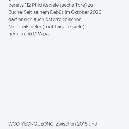
a
bereits 112 Pflichtspiele (sechs Tore) zu
g
Buche. Seit seinem Debüt im Oktober 2020
e
darf er sich auch österreichischer
:
Nationalspieler (fünf Länderspiele)
nennen. © DPA pa
I
WOO-YEONG JEONG: Zwischen 2018 und