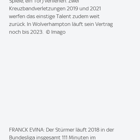
a
Spiele, ein Tor) verliehen. Zwei
g
Kreuzbandverletzungen 2019 und 2021
e
werfen das einstige Talent zudem weit
:
zurück. In Wolverhampton läuft sein Vertrag
noch bis 2023. © Imago
I
FRANCK EVINA: Der Stürmer läuft 2018 in der
m
Bundesliga insgesamt 111 Minuten im