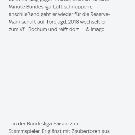
a
Minute Bundesliga-Luft schnuppern,
g
anschließend geht er wieder für die Reserve-
e
Mannschaft auf Torejagd. 2018 wechselt er
:
zum VfL Bochum und reift dort ... © Imago
I
... in der Bundesliga-Saison zum
m
Stammspieler. Er glänzt mit Zaubertoren aus