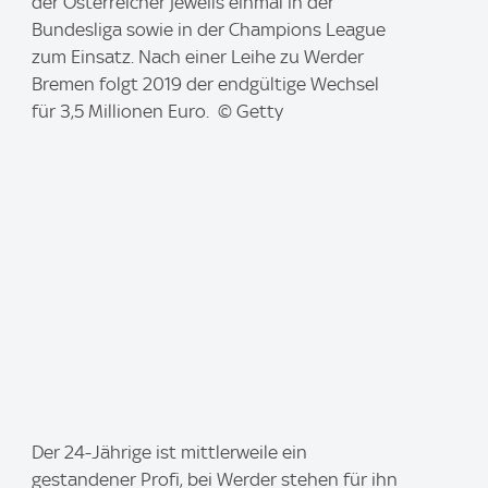
m
der Österreicher jeweils einmal in der
a
Bundesliga sowie in der Champions League
g
zum Einsatz. Nach einer Leihe zu Werder
e
Bremen folgt 2019 der endgültige Wechsel
:
für 3,5 Millionen Euro. © Getty
I
Der 24-Jährige ist mittlerweile ein
m
gestandener Profi, bei Werder stehen für ihn