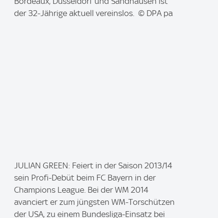
e
Bordeaux, Düsseldorf und Sandhausen ist
:
der 32-Jährige aktuell vereinslos. © DPA pa
I
JULIAN GREEN: Feiert in der Saison 2013/14
m
sein Profi-Debüt beim FC Bayern in der
a
Champions League. Bei der WM 2014
g
avanciert er zum jüngsten WM-Torschützen
e
der USA, zu einem Bundesliga-Einsatz bei