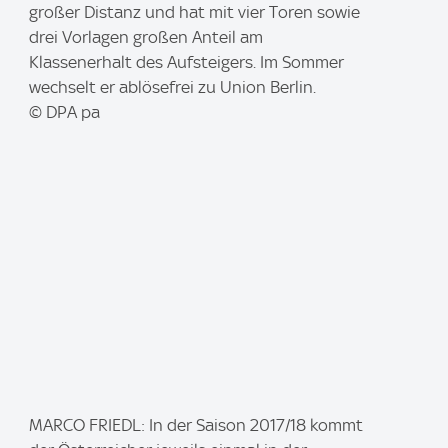
a
großer Distanz und hat mit vier Toren sowie
g
drei Vorlagen großen Anteil am
e
Klassenerhalt des Aufsteigers. Im Sommer
:
wechselt er ablösefrei zu Union Berlin.
© DPA pa
I
MARCO FRIEDL: In der Saison 2017/18 kommt