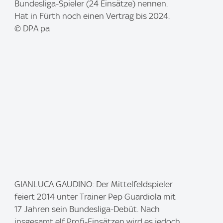
e
Bundesliga-Spieler (24 Einsätze) nennen.
:
Hat in Fürth noch einen Vertrag bis 2024.
© DPA pa
I
GIANLUCA GAUDINO: Der Mittelfeldspieler
m
feiert 2014 unter Trainer Pep Guardiola mit
a
17 Jahren sein Bundesliga-Debüt. Nach
g
insgesamt elf Profi-Einsätzen wird es jedoch