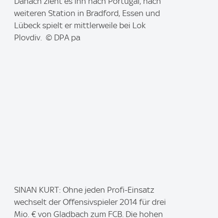
g
Danach zieht es ihn nach Portugal, nach
e
weiteren Station in Bradford, Essen und
:
Lübeck spielt er mittlerweile bei Lok
Plovdiv. © DPA pa
I
SINAN KURT: Ohne jeden Profi-Einsatz
m
wechselt der Offensivspieler 2014 für drei
a
Mio. € von Gladbach zum FCB. Die hohen