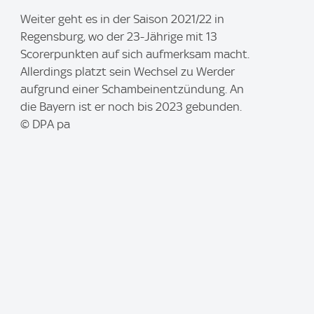
I
Weiter geht es in der Saison 2021/22 in
m
Regensburg, wo der 23-Jährige mit 13
a
Scorerpunkten auf sich aufmerksam macht.
g
Allerdings platzt sein Wechsel zu Werder
e
aufgrund einer Schambeinentzündung. An
:
die Bayern ist er noch bis 2023 gebunden.
© DPA pa