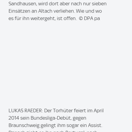
g
Sandhausen, wird dort aber nach nur sieben
e
Einsätzen an Altach verliehen. Wie und wo
:
es für ihn weitergeht, ist offen. © DPA pa
I
LUKAS RAEDER: Der Torhüter feiert im April
m
2014 sein Bundesliga-Debüt, gegen
a
Braunschweig gelingt ihm sogar ein Assist.