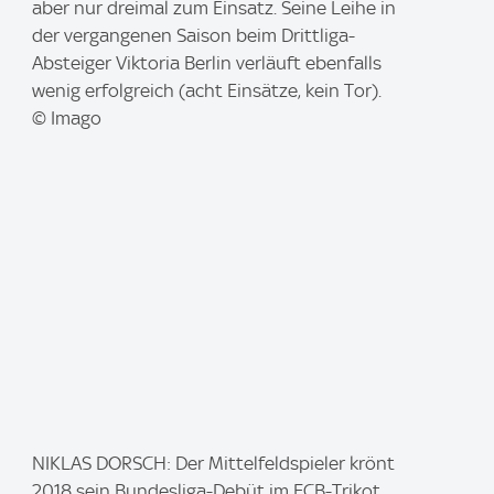
a
aber nur dreimal zum Einsatz. Seine Leihe in
g
der vergangenen Saison beim Drittliga-
e
Absteiger Viktoria Berlin verläuft ebenfalls
:
wenig erfolgreich (acht Einsätze, kein Tor).
© Imago
I
NIKLAS DORSCH: Der Mittelfeldspieler krönt
m
2018 sein Bundesliga-Debüt im FCB-Trikot