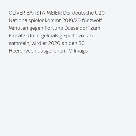
I
OLIVER BATISTA-MEIER: Der deutsche U20-
m
Nationalspieler kommt 2019/20 für zwölf
a
Minuten gegen Fortuna Düsseldorf zum
g
Einsatz. Um regelmäßig Spielpraxis zu
e
sammeln, wird er 2020 an den SC
:
Heerenveen ausgeliehen. © Imago