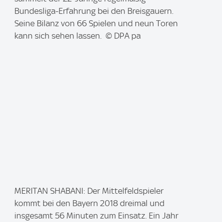
a
Bundesliga-Erfahrung bei den Breisgauern.
g
Seine Bilanz von 66 Spielen und neun Toren
e
kann sich sehen lassen. © DPA pa
:
I
MERITAN SHABANI: Der Mittelfeldspieler
m
kommt bei den Bayern 2018 dreimal und
a
insgesamt 56 Minuten zum Einsatz. Ein Jahr