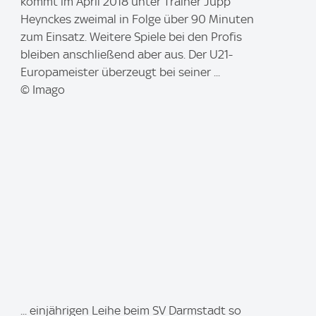
m
kommt im April 2018 unter Trainer Jupp
a
Heynckes zweimal in Folge über 90 Minuten
g
zum Einsatz. Weitere Spiele bei den Profis
e
bleiben anschließend aber aus. Der U21-
:
Europameister überzeugt bei seiner ...
© Imago
I
... einjährigen Leihe beim SV Darmstadt so