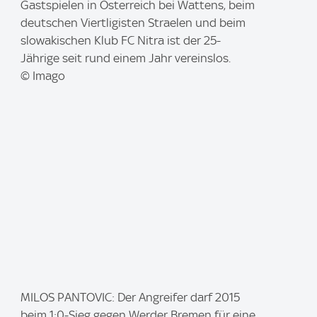
a
Gastspielen in Österreich bei Wattens, beim
g
deutschen Viertligisten Straelen und beim
e
slowakischen Klub FC Nitra ist der 25-
:
Jährige seit rund einem Jahr vereinslos.
© Imago
I
MILOS PANTOVIC: Der Angreifer darf 2015
m
beim 1:0-Sieg gegen Werder Bremen für eine