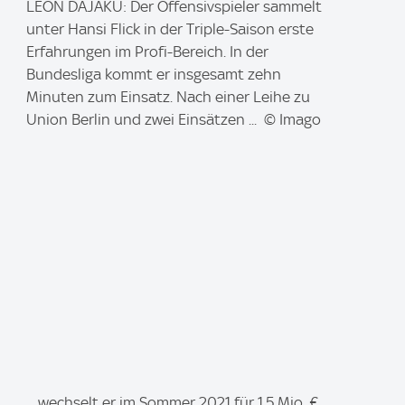
I
LEON DAJAKU: Der Offensivspieler sammelt
m
unter Hansi Flick in der Triple-Saison erste
a
Erfahrungen im Profi-Bereich. In der
g
Bundesliga kommt er insgesamt zehn
e
Minuten zum Einsatz. Nach einer Leihe zu
:
Union Berlin und zwei Einsätzen ... © Imago
I
... wechselt er im Sommer 2021 für 1,5 Mio. €