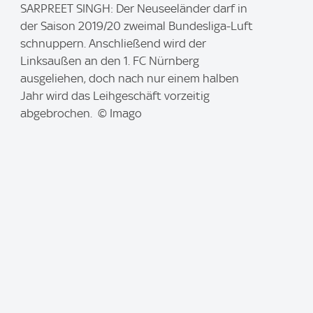
I
SARPREET SINGH: Der Neuseeländer darf in
m
der Saison 2019/20 zweimal Bundesliga-Luft
a
schnuppern. Anschließend wird der
g
Linksaußen an den 1. FC Nürnberg
e
ausgeliehen, doch nach nur einem halben
:
Jahr wird das Leihgeschäft vorzeitig
abgebrochen. © Imago