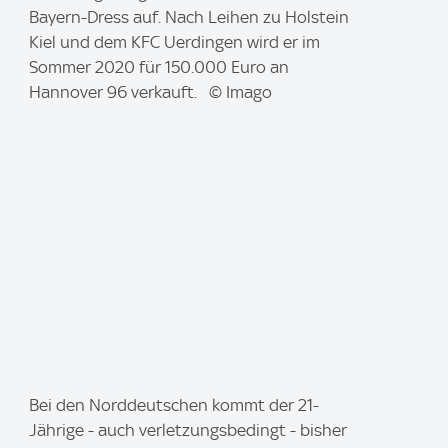
a
Bayern-Dress auf. Nach Leihen zu Holstein
g
Kiel und dem KFC Uerdingen wird er im
e
Sommer 2020 für 150.000 Euro an
:
Hannover 96 verkauft. © Imago
I
Bei den Norddeutschen kommt der 21-
m
Jährige - auch verletzungsbedingt - bisher