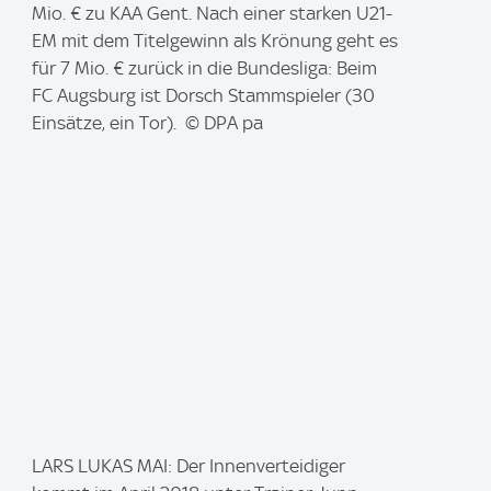
m
Mio. € zu KAA Gent. Nach einer starken U21-
a
EM mit dem Titelgewinn als Krönung geht es
g
für 7 Mio. € zurück in die Bundesliga: Beim
e
FC Augsburg ist Dorsch Stammspieler (30
:
Einsätze, ein Tor). © DPA pa
I
LARS LUKAS MAI: Der Innenverteidiger