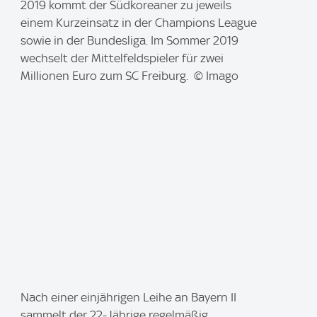
m
2019 kommt der Südkoreaner zu jeweils
a
einem Kurzeinsatz in der Champions League
g
sowie in der Bundesliga. Im Sommer 2019
e
wechselt der Mittelfeldspieler für zwei
:
Millionen Euro zum SC Freiburg. © Imago
I
Nach einer einjährigen Leihe an Bayern II
m
sammelt der 22-Jährige regelmäßig