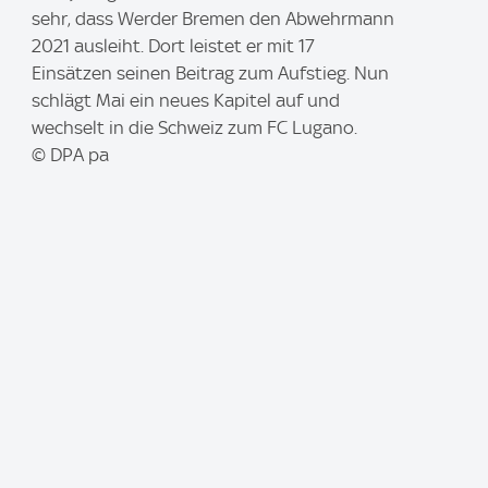
m
sehr, dass Werder Bremen den Abwehrmann
a
2021 ausleiht. Dort leistet er mit 17
g
Einsätzen seinen Beitrag zum Aufstieg. Nun
e
schlägt Mai ein neues Kapitel auf und
:
wechselt in die Schweiz zum FC Lugano.
© DPA pa