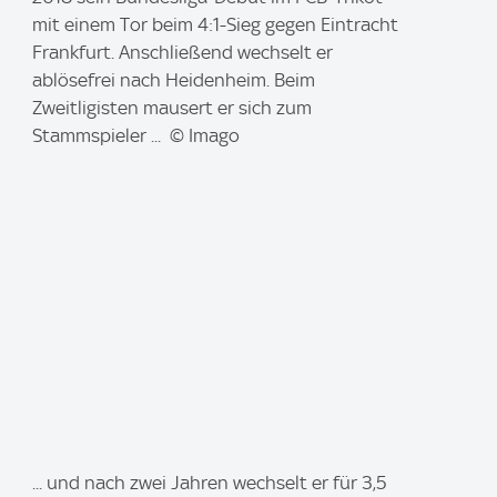
a
mit einem Tor beim 4:1-Sieg gegen Eintracht
g
Frankfurt. Anschließend wechselt er
e
ablösefrei nach Heidenheim. Beim
:
Zweitligisten mausert er sich zum
Stammspieler ... © Imago
I
... und nach zwei Jahren wechselt er für 3,5