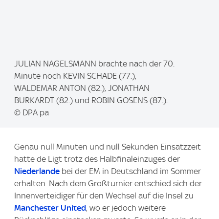
I
JULIAN NAGELSMANN brachte nach der 70.
m
Minute noch KEVIN SCHADE (77.),
a
WALDEMAR ANTON (82.), JONATHAN
g
BURKARDT (82.) und ROBIN GOSENS (87.).
e
© DPA pa
:
Genau null Minuten und null Sekunden Einsatzzeit
hatte de Ligt trotz des Halbfinaleinzuges der
Niederlande
bei der EM in Deutschland im Sommer
erhalten. Nach dem Großturnier entschied sich der
Innenverteidiger für den Wechsel auf die Insel zu
Manchester United
, wo er jedoch weitere