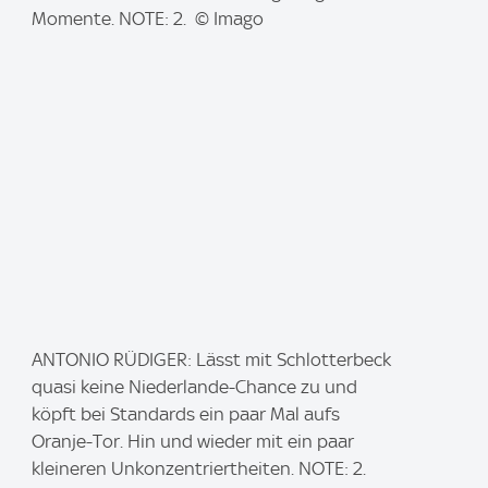
e
Momente. NOTE: 2. © Imago
:
I
ANTONIO RÜDIGER: Lässt mit Schlotterbeck
m
quasi keine Niederlande-Chance zu und
a
köpft bei Standards ein paar Mal aufs
g
Oranje-Tor. Hin und wieder mit ein paar
e
kleineren Unkonzentriertheiten. NOTE: 2.