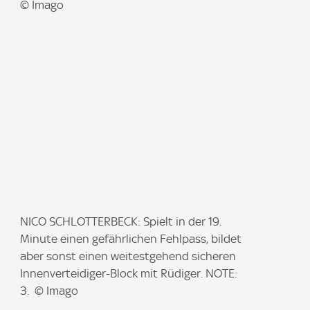
:
© Imago
I
NICO SCHLOTTERBECK: Spielt in der 19.
m
Minute einen gefährlichen Fehlpass, bildet
a
aber sonst einen weitestgehend sicheren
g
Innenverteidiger-Block mit Rüdiger. NOTE:
e
3. © Imago
: