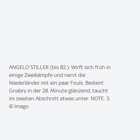
I
ANGELO STILLER (bis 82.): Wirft sich früh in
m
einige Zweikämpfe und nervt die
a
Niederländer mit ein paar Fouls. Bedient
g
Gnabry in der 28. Minute glänzend, taucht
e
im zweiten Abschnitt etwas unter. NOTE: 3.
:
© Imago