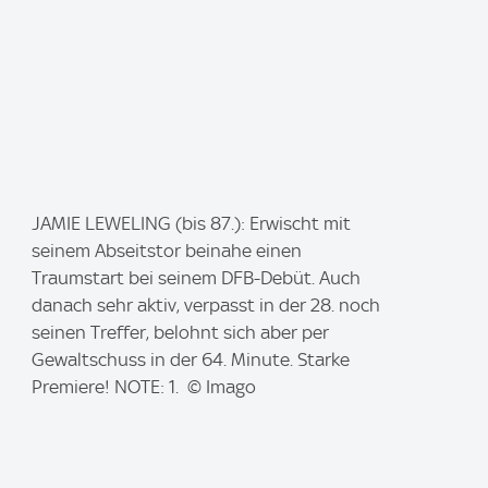
I
JAMIE LEWELING (bis 87.): Erwischt mit
m
seinem Abseitstor beinahe einen
a
Traumstart bei seinem DFB-Debüt. Auch
g
danach sehr aktiv, verpasst in der 28. noch
e
seinen Treffer, belohnt sich aber per
:
Gewaltschuss in der 64. Minute. Starke
Premiere! NOTE: 1. © Imago