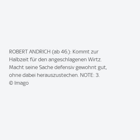
I
ROBERT ANDRICH (ab 46.): Kommt zur
m
Halbzeit für den angeschlagenen Wirtz.
a
Macht seine Sache defensiv gewohnt gut,
g
ohne dabei herauszustechen. NOTE: 3.
e
© Imago
: