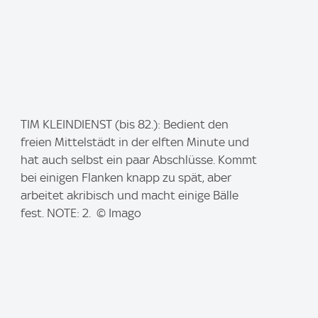
I
TIM KLEINDIENST (bis 82.): Bedient den
m
freien Mittelstädt in der elften Minute und
a
hat auch selbst ein paar Abschlüsse. Kommt
g
bei einigen Flanken knapp zu spät, aber
e
arbeitet akribisch und macht einige Bälle
:
fest. NOTE: 2. © Imago