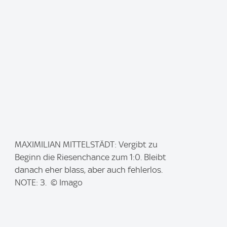
I
MAXIMILIAN MITTELSTÄDT: Vergibt zu
m
Beginn die Riesenchance zum 1:0. Bleibt
a
danach eher blass, aber auch fehlerlos.
g
NOTE: 3. © Imago
e
: