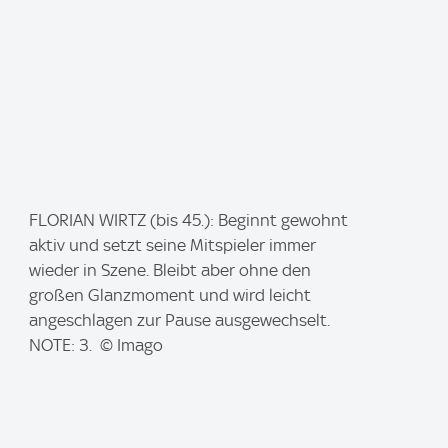
I
FLORIAN WIRTZ (bis 45.): Beginnt gewohnt
m
aktiv und setzt seine Mitspieler immer
a
wieder in Szene. Bleibt aber ohne den
g
großen Glanzmoment und wird leicht
e
angeschlagen zur Pause ausgewechselt.
:
NOTE: 3. © Imago