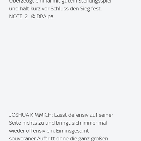
a
Überzeugt einmal mit gutem Stellungsspiel
g
und hält kurz vor Schluss den Sieg fest.
e
NOTE: 2. © DPA pa
:
I
JOSHUA KIMMICH: Lässt defensiv auf seiner
m
Seite nichts zu und bringt sich immer mal
a
wieder offensiv ein. Ein insgesamt
g
souveräner Auftritt ohne die ganz großen