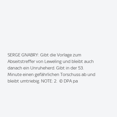
I
SERGE GNABRY: Gibt die Vorlage zum
m
Abseitstreffer von Leweling und bleibt auch
a
danach ein Unruheherd. Gibt in der 53.
g
Minute einen gefährlichen Torschuss ab und
e
bleibt umtriebig. NOTE: 2. © DPA pa
: