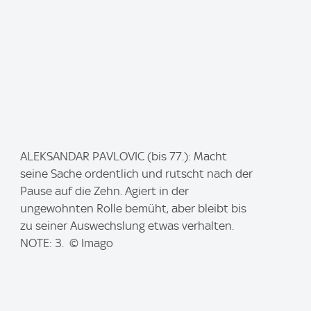
I
ALEKSANDAR PAVLOVIC (bis 77.): Macht
m
seine Sache ordentlich und rutscht nach der
a
Pause auf die Zehn. Agiert in der
g
ungewohnten Rolle bemüht, aber bleibt bis
e
zu seiner Auswechslung etwas verhalten.
:
NOTE: 3. © Imago