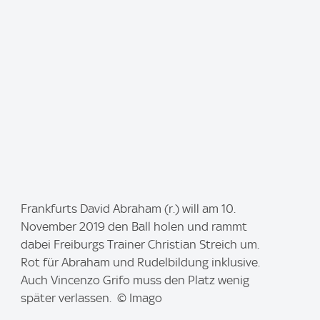
I
Frankfurts David Abraham (r.) will am 10.
m
November 2019 den Ball holen und rammt
a
dabei Freiburgs Trainer Christian Streich um.
g
Rot für Abraham und Rudelbildung inklusive.
e
Auch Vincenzo Grifo muss den Platz wenig
:
später verlassen. © Imago