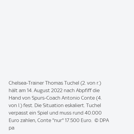
I
Chelsea-Trainer Thomas Tuchel (2. von r.)
m
hält am 14. August 2022 nach Abpfiff die
a
Hand von Spurs-Coach Antonio Conte (4.
g
von l.) fest. Die Situation eskaliert. Tuchel
e
verpasst ein Spiel und muss rund 40.000
:
Euro zahlen, Conte ''nur'' 17.500 Euro. © DPA
pa