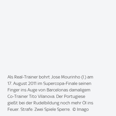
I
Als Real-Trainer bohrt Jose Mourinho (l.) am
m
17. August 2011 im Supercopa-Finale seinen
a
Finger ins Auge von Barcelonas damaligem
g
Co-Trainer Tito Vilanova. Der Portugiese
e
gießt bei der Rudelbildung noch mehr Öl ins
:
Feuer. Strafe: Zwei Spiele Sperre. © Imago