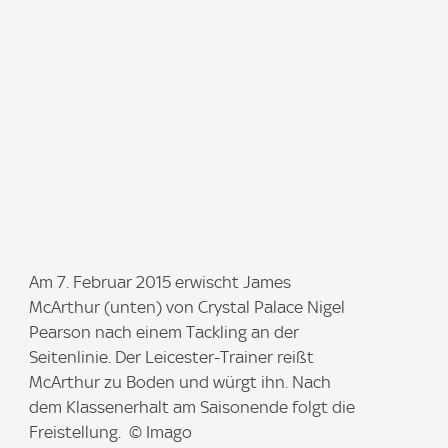
I
Am 7. Februar 2015 erwischt James
m
McArthur (unten) von Crystal Palace Nigel
a
Pearson nach einem Tackling an der
g
Seitenlinie. Der Leicester-Trainer reißt
e
McArthur zu Boden und würgt ihn. Nach
:
dem Klassenerhalt am Saisonende folgt die
Freistellung. © Imago