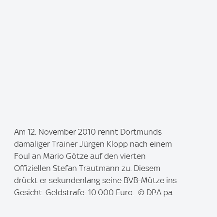
I
Am 12. November 2010 rennt Dortmunds
m
damaliger Trainer Jürgen Klopp nach einem
a
Foul an Mario Götze auf den vierten
g
Offiziellen Stefan Trautmann zu. Diesem
e
drückt er sekundenlang seine BVB-Mütze ins
:
Gesicht. Geldstrafe: 10.000 Euro. © DPA pa