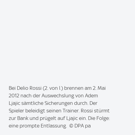
I
Bei Delio Rossi (2. von l.) brennen am 2. Mai
m
2012 nach der Auswechslung von Adem
a
Ljajic sämtliche Sicherungen durch. Der
g
Spieler beleidigt seinen Trainer. Rossi stürmt
e
zur Bank und prügelt auf Ljajic ein. Die Folge:
:
eine prompte Entlassung. © DPA pa