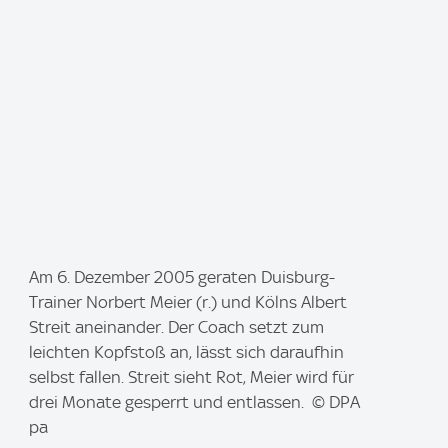
I
Am 6. Dezember 2005 geraten Duisburg-
m
Trainer Norbert Meier (r.) und Kölns Albert
a
Streit aneinander. Der Coach setzt zum
g
leichten Kopfstoß an, lässt sich daraufhin
e
selbst fallen. Streit sieht Rot, Meier wird für
:
drei Monate gesperrt und entlassen. © DPA
pa