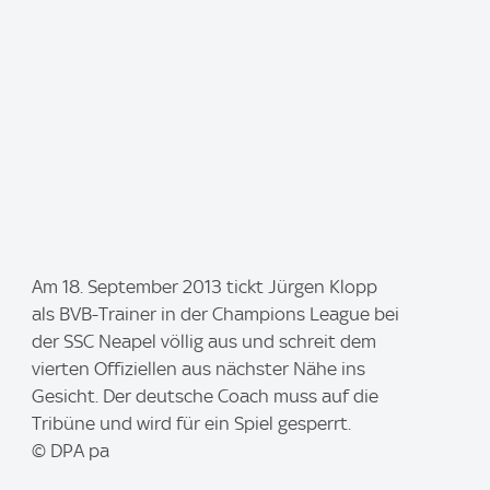
I
Am 18. September 2013 tickt Jürgen Klopp
m
als BVB-Trainer in der Champions League bei
a
der SSC Neapel völlig aus und schreit dem
g
vierten Offiziellen aus nächster Nähe ins
e
Gesicht. Der deutsche Coach muss auf die
:
Tribüne und wird für ein Spiel gesperrt.
© DPA pa