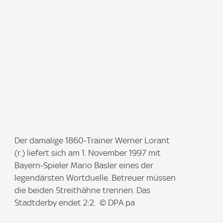
I
Der damalige 1860-Trainer Werner Lorant
m
(r.) liefert sich am 1. November 1997 mit
a
Bayern-Spieler Mario Basler eines der
g
legendärsten Wortduelle. Betreuer müssen
e
die beiden Streithähne trennen. Das
:
Stadtderby endet 2:2. © DPA pa