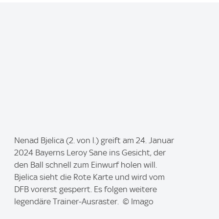
I
Nenad Bjelica (2. von l.) greift am 24. Januar
m
2024 Bayerns Leroy Sane ins Gesicht, der
a
den Ball schnell zum Einwurf holen will.
g
Bjelica sieht die Rote Karte und wird vom
e
DFB vorerst gesperrt. Es folgen weitere
:
legendäre Trainer-Ausraster. © Imago