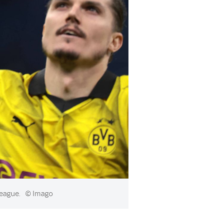
League.
© Imago