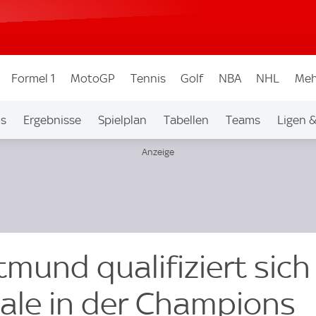
Formel 1
MotoGP
Tennis
Golf
NBA
NHL
Meh
os
Ergebnisse
Spielplan
Tabellen
Teams
Ligen 
mund qualifiziert sich
nale in der Champions