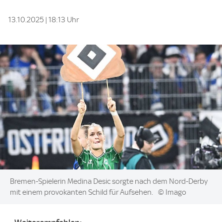
13.10.2025 | 18:13 Uhr
Image:
Bremen-Spielerin Medina Desic sorgte nach dem Nord-Derby
mit einem provokanten Schild für Aufsehen.
© Imago