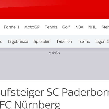
Formel 1
MotoGP
Tennis
Golf
NBA
NHL
Meh
os
Ergebnisse
Spielplan
Tabellen
Teams
Ligen 
ufsteiger SC Paderbor
 FC Nürnberg