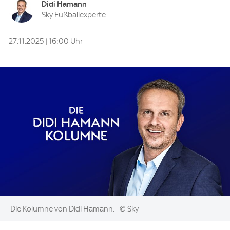
Didi Hamann
Sky Fußballexperte
27.11.2025 | 16:00 Uhr
Image:
Die Kolumne von Didi Hamann.
© Sky