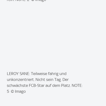
I
LEROY SANE: Teilweise fahrig und
m
unkonzentriert. Nicht sein Tag. Der
a
schwächste FCB-Star auf dem Platz. NOTE:
g
5 © Imago
e
: