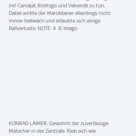
m
mit Carvajal, Rodrygo und Valverde zu tun.
a
Dabei wirkte der Marokkaner allerdings nicht
g
immer hellwach und erlaubte sich einige
e
Ballverluste. NOTE: 4 © Imago
:
I
KONRAD LAIMER: Gewohnt der zuverlässige
m
Malocher in der Zentrale. Rieb sich wie