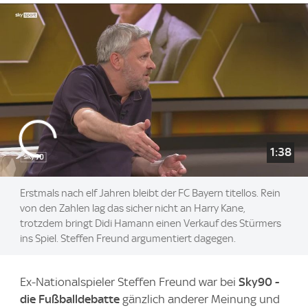
1:38
Erstmals nach elf Jahren bleibt der FC Bayern titellos. Rein
von den Zahlen lag das sicher nicht an Harry Kane,
trotzdem bringt Didi Hamann einen Verkauf des Stürmers
ins Spiel. Steffen Freund argumentiert dagegen.
Ex-Nationalspieler Steffen Freund war bei
Sky90 -
die Fußballdebatte
gänzlich anderer Meinung und