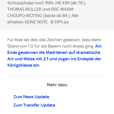
m
Schlussphase noch MIN-JAE KIM (ab 76.),
a
THOMAS MÜLLER und ERIC MAXIM
g
CHOUPO-MOTING (beide ab 84.). Alle
e
erhalten KEINE NOTE. © DPA pa
:
Für Real sei dies das Zeichen gewesen, dass beim
Stand von 1:0 für die Bayern noch etwas ging.
Am
Ende gewannen die Madrilenen auf dramatische
Art und Weise mit 2:1 und zogen ins Endspiel der
Königsklasse ein.
Mehr dazu
Zum News Update
Zum Transfer Update