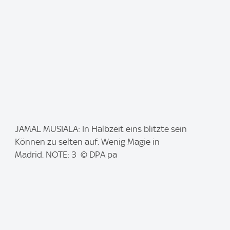
I
JAMAL MUSIALA: In Halbzeit eins blitzte sein
m
Können zu selten auf. Wenig Magie in
a
Madrid. NOTE: 3 © DPA pa
g
e
: