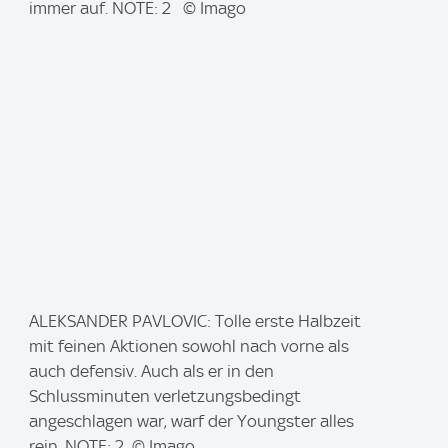
a
immer auf. NOTE: 2 © Imago
g
e
:
I
ALEKSANDER PAVLOVIC: Tolle erste Halbzeit
m
mit feinen Aktionen sowohl nach vorne als
a
auch defensiv. Auch als er in den
g
Schlussminuten verletzungsbedingt
e
angeschlagen war, warf der Youngster alles
:
rein. NOTE: 2 © Imago