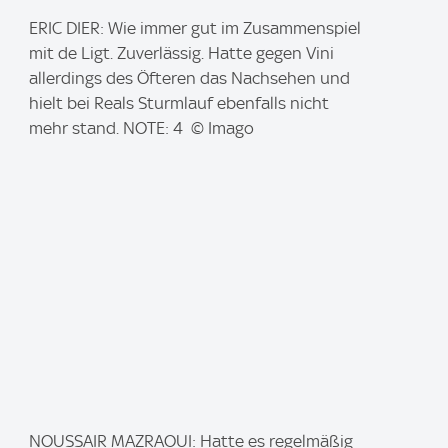
I
ERIC DIER: Wie immer gut im Zusammenspiel
m
mit de Ligt. Zuverlässig. Hatte gegen Vini
a
allerdings des Öfteren das Nachsehen und
g
hielt bei Reals Sturmlauf ebenfalls nicht
e
mehr stand. NOTE: 4 © Imago
:
I
NOUSSAIR MAZRAOUI: Hatte es regelmäßig