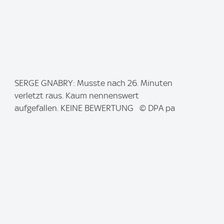
I
SERGE GNABRY: Musste nach 26. Minuten
m
verletzt raus. Kaum nennenswert
a
aufgefallen. KEINE BEWERTUNG © DPA pa
g
e
: