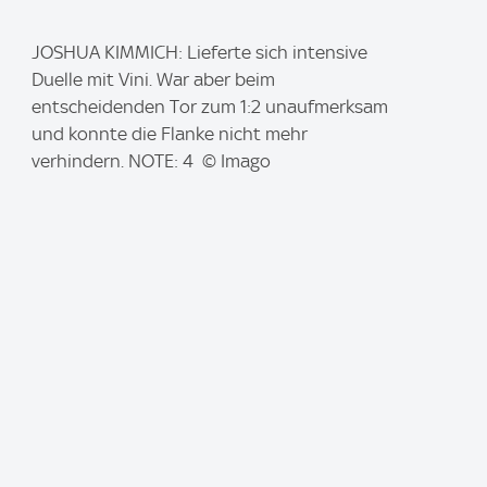
I
JOSHUA KIMMICH: Lieferte sich intensive
m
Duelle mit Vini. War aber beim
a
entscheidenden Tor zum 1:2 unaufmerksam
g
und konnte die Flanke nicht mehr
e
verhindern. NOTE: 4 © Imago
: