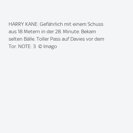
I
HARRY KANE: Gefährlich mit einem Schuss
m
aus 18 Metern in der 28. Minute. Bekam
a
selten Bälle. Toller Pass auf Davies vor dem
g
Tor. NOTE: 3 © Imago
e
: