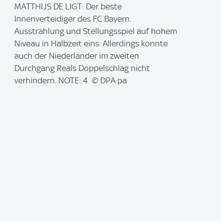
I
MATTHIJS DE LIGT: Der beste
m
Innenverteidiger des FC Bayern.
a
Ausstrahlung und Stellungsspiel auf hohem
g
Niveau in Halbzeit eins. Allerdings konnte
e
auch der Niederländer im zweiten
:
Durchgang Reals Doppelschlag nicht
verhindern. NOTE: 4 © DPA pa