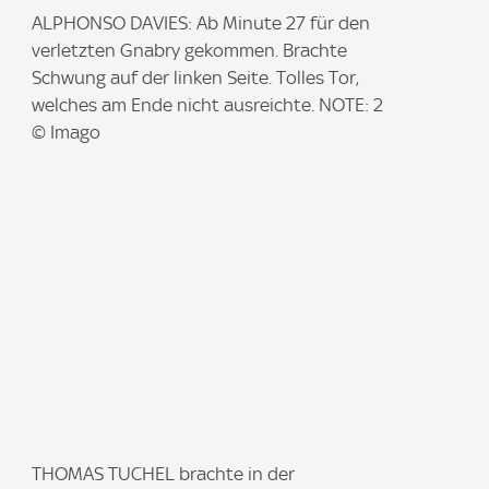
I
ALPHONSO DAVIES: Ab Minute 27 für den
m
verletzten Gnabry gekommen. Brachte
a
Schwung auf der linken Seite. Tolles Tor,
g
welches am Ende nicht ausreichte. NOTE: 2
e
© Imago
:
I
THOMAS TUCHEL brachte in der