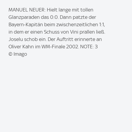
I
MANUEL NEUER: Hielt lange mit tollen
m
Glanzparaden das 0:0. Dann patzte der
a
Bayern-Kapitän beim zwischenzeitlichen 1:1,
g
in dem er einen Schuss von Vini prallen ließ.
e
Joselu schob ein. Der Auftritt erinnerte an
:
Oliver Kahn im WM-Finale 2002. NOTE: 3
© Imago