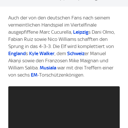
m
a
Auch der von den deutschen Fans nach seinem
g
vermeintlichen Handspiel im Viertelfinale
e
ausgepfiffene Marc Cucurella,
Leipzig
s Dani Olmo,
:
Fabian Ruiz sowie Nico Williams schafften den
Sprung in das 4-3-3. Die Elf wird komplettiert von
England
s
Kyle Walker
, dem
Schweiz
er Manuel
Akanji sowie den Franzosen Mike Maignan und
William Saliba.
Musiala
war mit drei Treffern einer
von sechs
EM
-Torschützenkönigen.