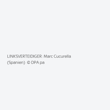
:
I
LINKSVERTEIDIGER: Marc Cucurella
m
(Spanien) © DPA pa
a
g
e
: