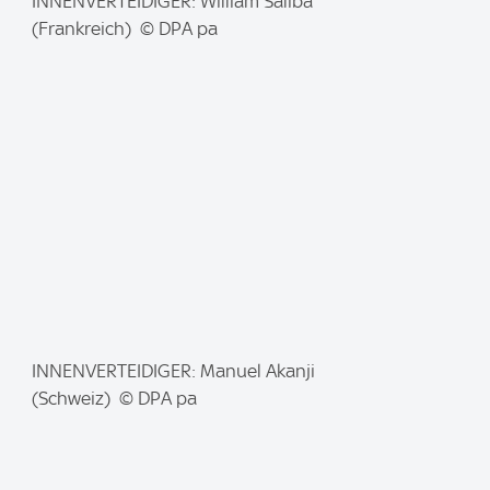
I
INNENVERTEIDIGER: William Saliba
m
(Frankreich) © DPA pa
a
g
e
:
I
INNENVERTEIDIGER: Manuel Akanji
m
(Schweiz) © DPA pa
a
g
e