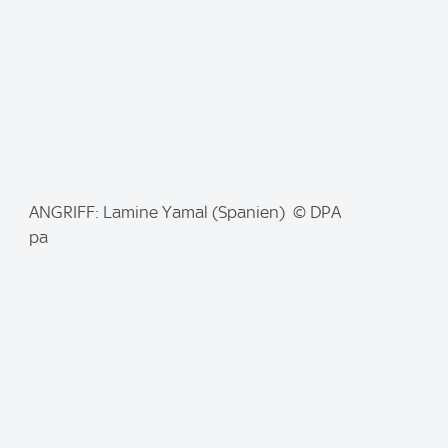
I
ANGRIFF: Lamine Yamal (Spanien) © DPA
m
pa
a
g
e
: