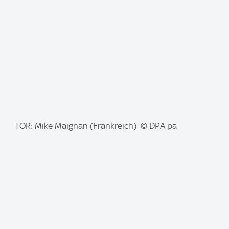
I
TOR: Mike Maignan (Frankreich) © DPA pa
m
a
g
e
: