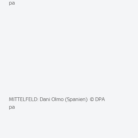
m
pa
a
g
e
:
I
MITTELFELD: Dani Olmo (Spanien) © DPA
m
pa
a
g
e
: