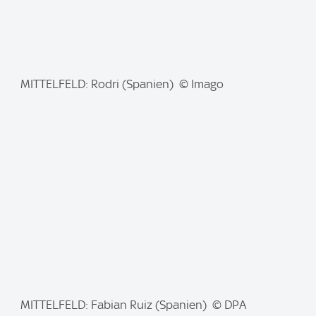
I
MITTELFELD: Rodri (Spanien) © Imago
m
a
g
e
:
I
MITTELFELD: Fabian Ruiz (Spanien) © DPA