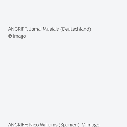
I
ANGRIFF: Jamal Musiala (Deutschland)
m
© Imago
a
g
e
:
I
ANGRIFF: Nico Williams (Spanien) © Imago