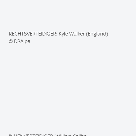
I
RECHTSVERTEIDIGER: Kyle Walker (England)
m
© DPA pa
a
g
e
: