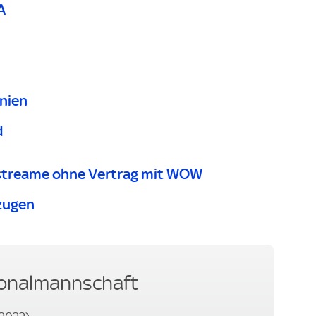
A
nien
d
streame ohne Vertrag mit WOW
zugen
ionalmannschaft