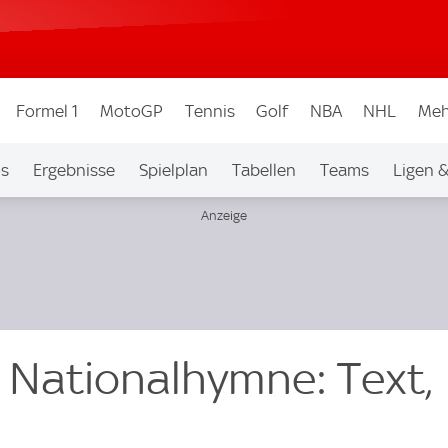
Formel 1
MotoGP
Tennis
Golf
NBA
NHL
Meh
os
Ergebnisse
Spielplan
Tabellen
Teams
Ligen 
 Nationalhymne: Text,