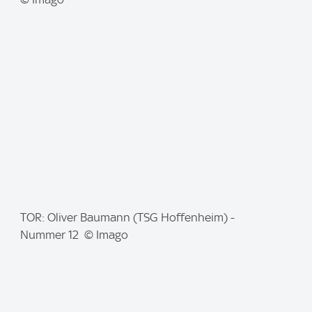
a
g
e
:
I
TOR: Oliver Baumann (TSG Hoffenheim) -
m
Nummer 12 © Imago
a
g
e
: