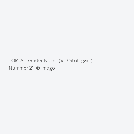
I
TOR: Alexander Nübel (VfB Stuttgart) -
m
Nummer 21 © Imago
a
g
e
: