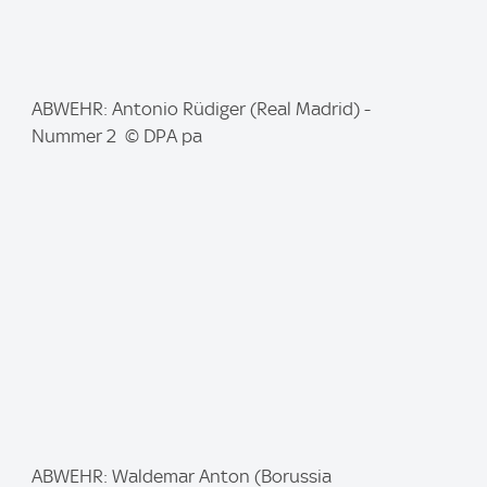
I
ABWEHR: Antonio Rüdiger (Real Madrid) -
m
Nummer 2 © DPA pa
a
g
e
:
I
ABWEHR: Waldemar Anton (Borussia