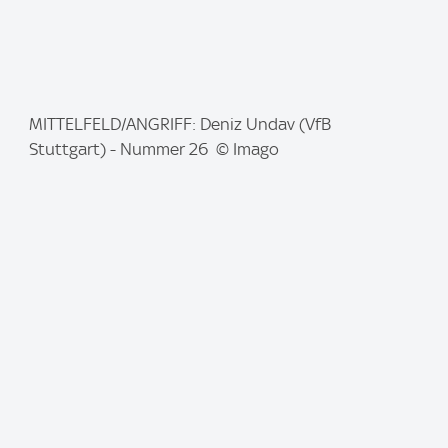
I
MITTELFELD/ANGRIFF: Deniz Undav (VfB
m
Stuttgart) - Nummer 26 © Imago
a
g
e
: