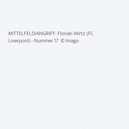
I
MITTELFELD/ANGRIFF: Florian Wirtz (FC
m
Liverpool) - Nummer 17 © Imago
a
g
e
: