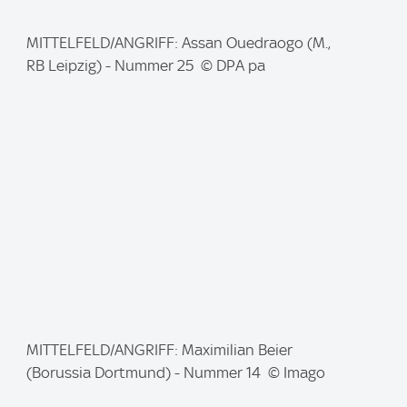
I
MITTELFELD/ANGRIFF: Assan Ouedraogo (M.,
m
RB Leipzig) - Nummer 25 © DPA pa
a
g
e
:
I
MITTELFELD/ANGRIFF: Maximilian Beier
m
(Borussia Dortmund) - Nummer 14 © Imago
a