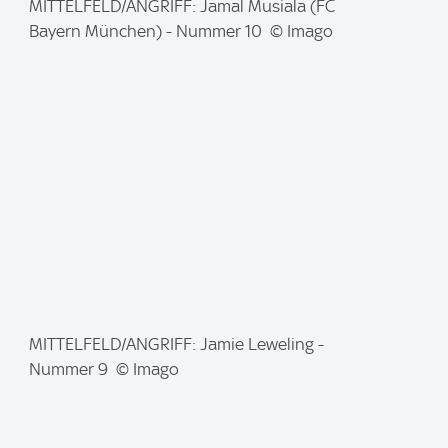
I
MITTELFELD/ANGRIFF: Jamal Musiala (FC
m
Bayern München) - Nummer 10 © Imago
a
g
e
:
I
MITTELFELD/ANGRIFF: Jamie Leweling -
m
Nummer 9 © Imago
a
g
e