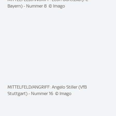
m
Bayern) - Nummer 8 © Imago
a
g
e
:
I
MITTELFELD/ANGRIFF: Angelo Stiller (VfB
m
Stuttgart) - Nummer 16 © Imago
a
g
e