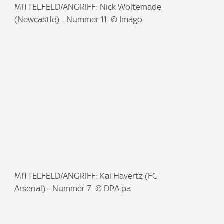
I
MITTELFELD/ANGRIFF: Nick Woltemade
m
(Newcastle) - Nummer 11 © Imago
a
g
e
:
I
MITTELFELD/ANGRIFF: Kai Havertz (FC
m
Arsenal) - Nummer 7 © DPA pa
a
g