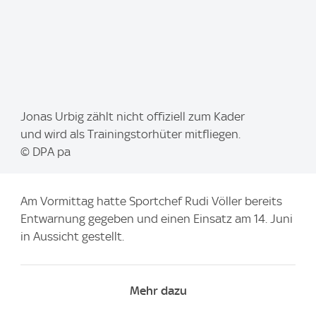
I
Jonas Urbig zählt nicht offiziell zum Kader
m
und wird als Trainingstorhüter mitfliegen.
a
© DPA pa
g
e
Am Vormittag hatte Sportchef Rudi Völler bereits
:
Entwarnung gegeben und einen Einsatz am 14. Juni
in Aussicht gestellt.
Mehr dazu