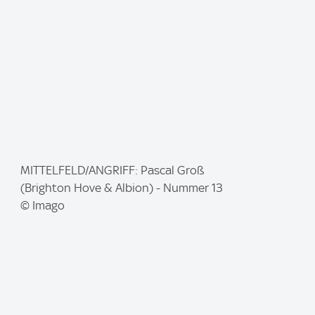
e
:
I
MITTELFELD/ANGRIFF: Pascal Groß
m
(Brighton Hove & Albion) - Nummer 13
a
© Imago
g
e
: