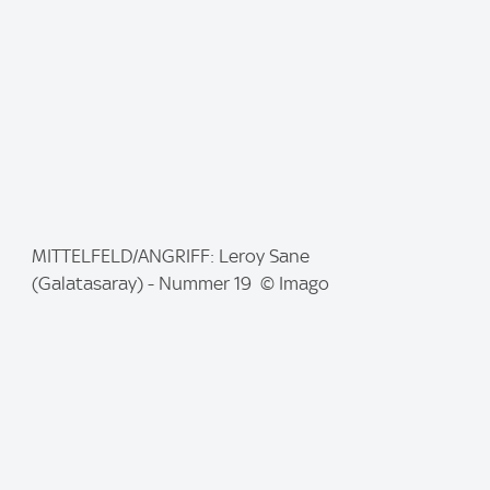
:
I
MITTELFELD/ANGRIFF: Leroy Sane
m
(Galatasaray) - Nummer 19 © Imago
a
g
e
: