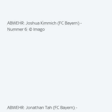
I
ABWEHR: Joshua Kimmich (FC Bayern) -
m
Nummer 6 © Imago
a
g
e
:
I
ABWEHR: Jonathan Tah (FC Bayern) -