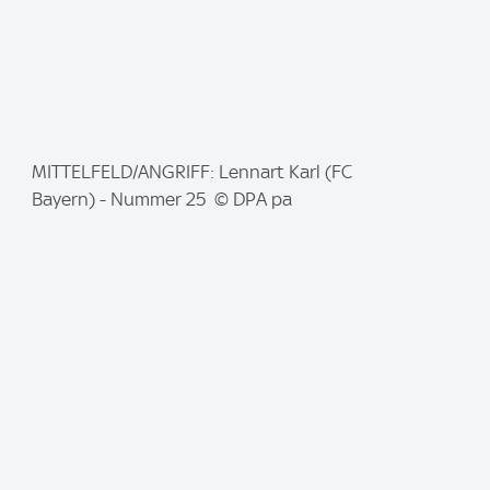
I
MITTELFELD/ANGRIFF: Lennart Karl (FC
m
Bayern) - Nummer 25 © DPA pa
a
g
e
: