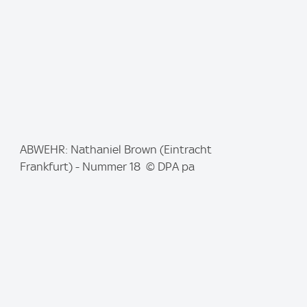
:
I
ABWEHR: Nathaniel Brown (Eintracht
m
Frankfurt) - Nummer 18 © DPA pa
a
g
e
: