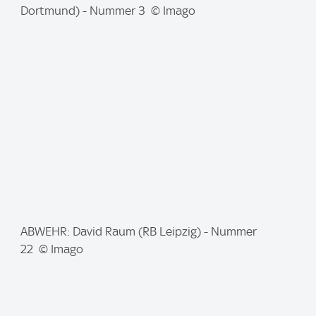
m
Dortmund) - Nummer 3 © Imago
a
g
e
:
I
ABWEHR: David Raum (RB Leipzig) - Nummer
m
22 © Imago
a
g
e