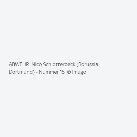
I
ABWEHR: Nico Schlotterbeck (Borussia
m
Dortmund) - Nummer 15 © Imago
a
g
e
: