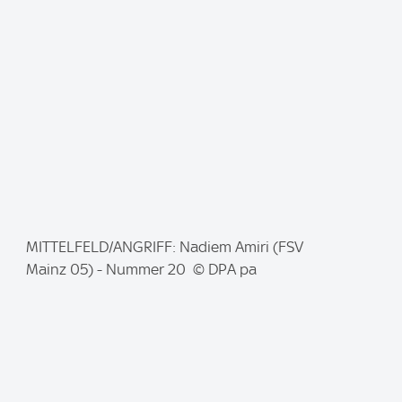
g
e
:
I
MITTELFELD/ANGRIFF: Nadiem Amiri (FSV
m
Mainz 05) - Nummer 20 © DPA pa
a
g
e
: