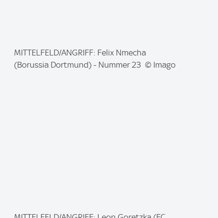
I
MITTELFELD/ANGRIFF: Felix Nmecha
m
(Borussia Dortmund) - Nummer 23 © Imago
a
g
e
:
I
MITTELFELD/ANGRIFF: Leon Goretzka (FC