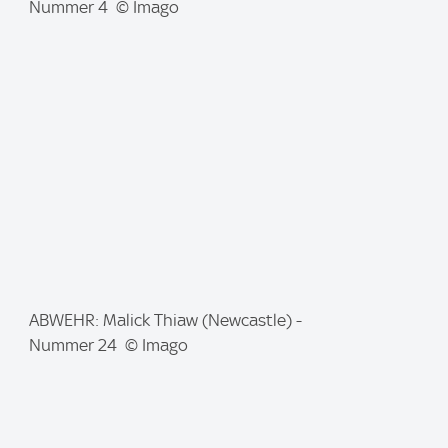
m
Nummer 4 © Imago
a
g
e
:
I
ABWEHR: Malick Thiaw (Newcastle) -
m
Nummer 24 © Imago
a
g
e
: