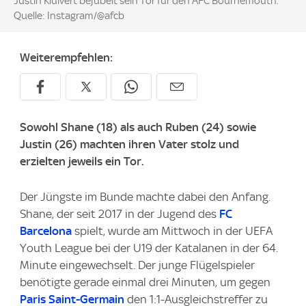
Image:
Justin Kluivert bejubelt sein Tor für den AFC Bournemouth.
Quelle: Instagram/@afcb
Weiterempfehlen:
Sowohl Shane (18) als auch Ruben (24) sowie
Justin (26) machten ihren Vater stolz und
erzielten jeweils ein Tor.
Der Jüngste im Bunde machte dabei den Anfang.
Shane, der seit 2017 in der Jugend des
FC
Barcelona
spielt, wurde am Mittwoch in der UEFA
Youth League bei der U19 der Katalanen in der 64.
Minute eingewechselt. Der junge Flügelspieler
benötigte gerade einmal drei Minuten, um gegen
Paris Saint-Germain
den 1:1-Ausgleichstreffer zu