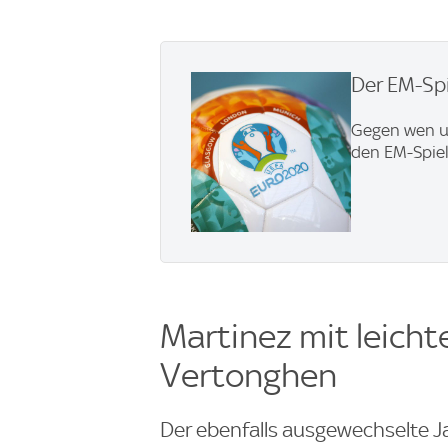
Der EM-Spi
Gegen wen u
den EM-Spiel
Martinez mit leich
Vertonghen
Der ebenfalls ausgewechselte J