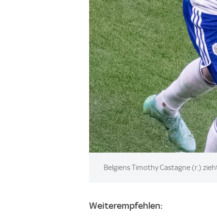
Image:
Belgiens Timothy Castagne (r.) zie
Weiterempfehlen: