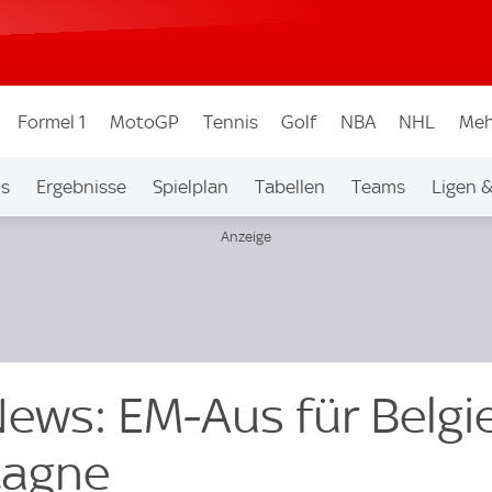
Formel 1
MotoGP
Tennis
Golf
NBA
NHL
Meh
os
Ergebnisse
Spielplan
Tabellen
Teams
Ligen 
ws: EM-Aus für Belgi
tagne