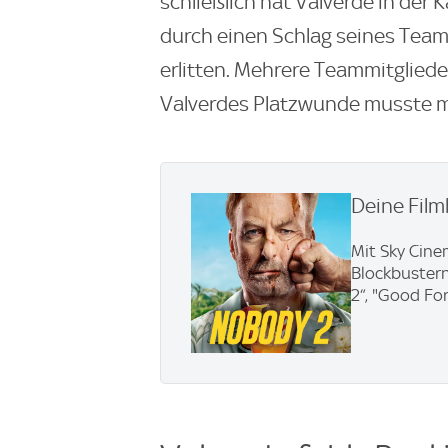
schließlich hat Valverde in der 
durch einen Schlag seines Team
erlitten. Mehrere Teammitgliede
Valverdes Platzwunde musste m
Deine Film
Mit Sky Cine
Blockbustern
2“, "Good Fo