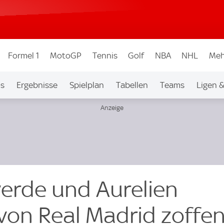
Formel 1
MotoGP
Tennis
Golf
NBA
NHL
Meh
os
Ergebnisse
Spielplan
Tabellen
Teams
Ligen 
verde und Aurelien
on Real Madrid zoffen