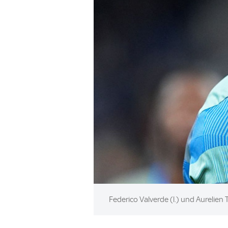
Image:
Federico Valverde (l.) und Aurelie