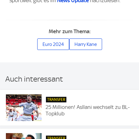
Sportwelt gibt es im
News Update
nachzulesen.
Mehr zum Thema:
Euro 2024
Harry Kane
Auch interessant
TRANSFER
25 Millionen! Asllani wechselt zu BL-
Topklub
TRANSFER