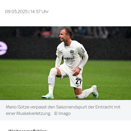
09.05.2025 | 14:57 Uhr
Image:
Mario Götze verpasst den Saisonendspurt der Eintracht mit
einer Muskelverletzung.
© Imago