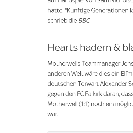
auf Handspiel von Sam Nicholso
hätte. "Künftige Generationen 
schrieb die
BBC
.
Hearts hadern & bl
Motherwells Teammanager Jens B
anderen Welt wäre dies ein Elf
deutschen Torwart Alexander S
gegen den FC Falkirk daran, da
Motherwell (1:1) noch ein mögl
war.