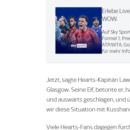
Erlebe Liv
WOW.
Auf Sky Sport
Formel 1, Pr
ATP/WTA, Gol
für mehr Info
Jetzt, sagte Hearts-Kapitän Law
Glasgow. Seine Elf, betonte er, 
und auswärts geschlagen, und ü
wir diese Situation mit Kussh
Viele Hearts-Fans dagegen fürc