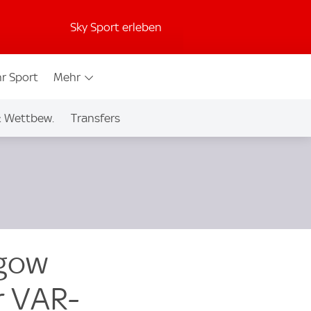
Sky Sport erleben
r Sport
Mehr
& Wettbew.
Transfers
sgow
r VAR-