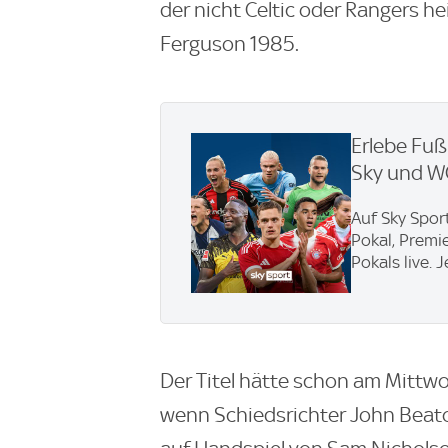
der nicht Celtic oder Rangers he
Ferguson 1985.
Erlebe Fuß
Sky und 
Auf Sky Spor
Pokal, Premi
Pokals live. 
Der Titel hätte schon am Mittw
wenn Schiedsrichter John Beato