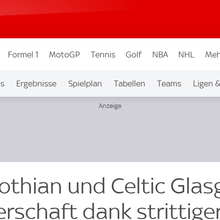
Formel 1
MotoGP
Tennis
Golf
NBA
NHL
Meh
os
Ergebnisse
Spielplan
Tabellen
Teams
Ligen 
lothian und Celtic Gla
rschaft dank strittige