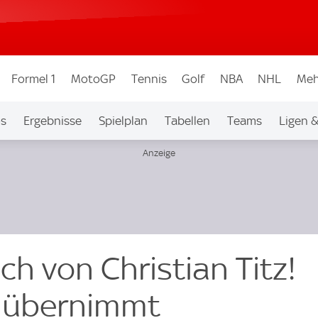
Formel 1
MotoGP
Tennis
Golf
NBA
NHL
Meh
os
Ergebnisse
Spielplan
Tabellen
Teams
Ligen 
ch von Christian Titz!
 übernimmt