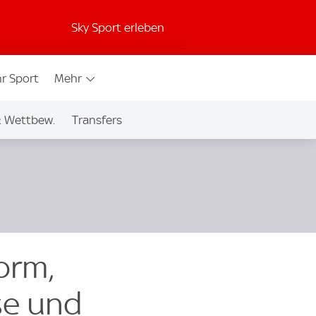
Sky Sport erleben
r Sport
Mehr
& Wettbew.
Transfers
orm,
se und