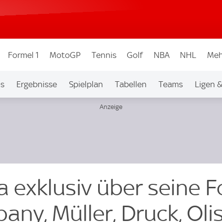
Formel 1
MotoGP
Tennis
Golf
NBA
NHL
Meh
os
Ergebnisse
Spielplan
Tabellen
Teams
Ligen 
 exklusiv über seine F
ny, Müller, Druck, Oli