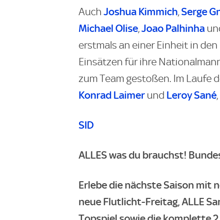
Joshua Kimmich
Serge G
Auch
,
Michael Olise
Joao Palhinha
,
un
erstmals an einer Einheit in den
Einsätzen für ihre Nationalma
zum Team gestoßen. Im Laufe d
Konrad Laimer
Leroy Sané
und
SID
ALLES was du brauchst! Bundesl
Erlebe die nächste Saison mit n
neue Flutlicht-Freitag, ALLE Sa
Topspiel sowie die komplette 2.