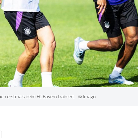
n erstmals beim FC Bayern trainiert.
© Imago