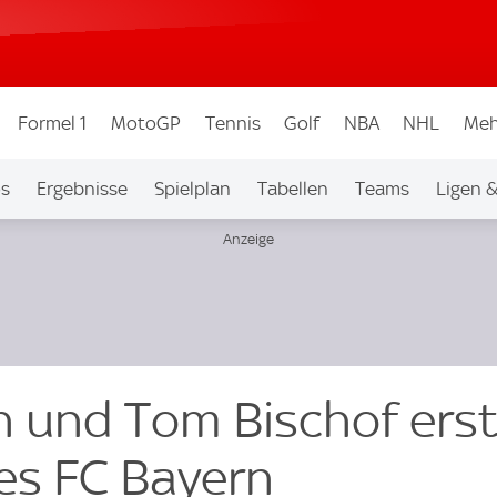
Formel 1
MotoGP
Tennis
Golf
NBA
NHL
Meh
os
Ergebnisse
Spielplan
Tabellen
Teams
Ligen 
 und Tom Bischof ers
des FC Bayern