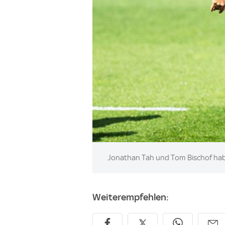
Image:
Jonathan Tah und Tom Bischof habe
Weiterempfehlen: