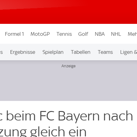
Formel 1
MotoGP
Tennis
Golf
NBA
NHL
Meh
os
Ergebnisse
Spielplan
Tabellen
Teams
Ligen 
ic beim FC Bayern nach
zung gleich ein