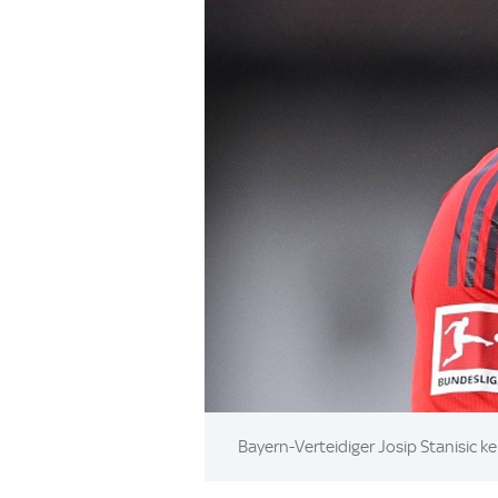
Image:
Bayern-Verteidiger Josip Stanisic 