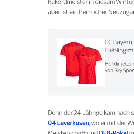
Rekordmeister in diesem Winter
aber ist ein heimlicher Neuzuga
FC Bayern 
Lieblingstri
Hol dir jetzt
von Sky Spor
Denn der 24-Jährige kam nach 
04 Leverkusen
, wo er mit der 
DFB-Pokal
Meisterschaft und
ge