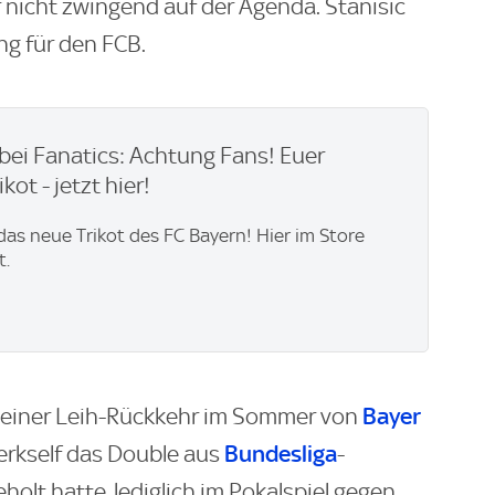
 nicht zwingend auf der Agenda. Stanisic
ng für den FCB.
bei Fanatics: Achtung Fans! Euer
kot - jetzt hier!
 das neue Trikot des FC Bayern! Hier im Store
t.
Bayer
seiner Leih-Rückkehr im Sommer von
Bundesliga
Werkself das Double aus
-
holt hatte, lediglich im Pokalspiel gegen