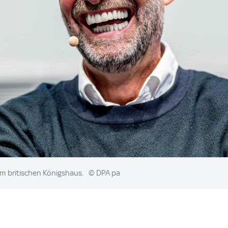
om britischen Königshaus.
© DPA pa