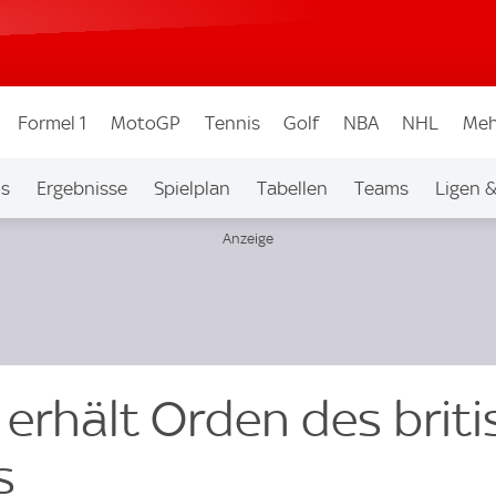
Formel 1
MotoGP
Tennis
Golf
NBA
NHL
Meh
os
Ergebnisse
Spielplan
Tabellen
Teams
Ligen 
 erhält Orden des brit
s