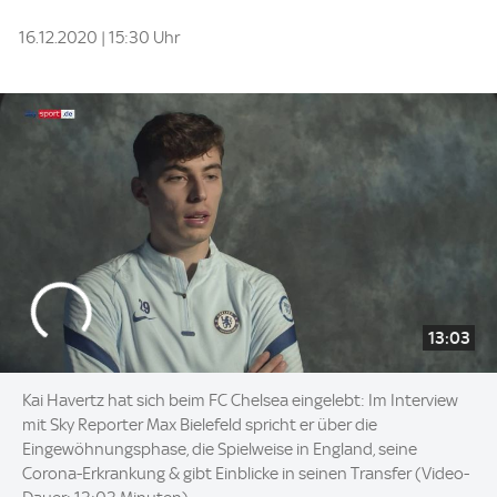
16.12.2020 | 15:30 Uhr
13:03
Kai Havertz hat sich beim FC Chelsea eingelebt: Im Interview
mit Sky Reporter Max Bielefeld spricht er über die
Eingewöhnungsphase, die Spielweise in England, seine
Corona-Erkrankung & gibt Einblicke in seinen Transfer (Video-