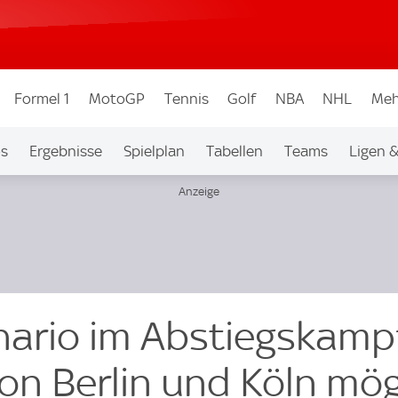
Formel 1
MotoGP
Tennis
Golf
NBA
NHL
Meh
os
Ergebnisse
Spielplan
Tabellen
Teams
Ligen 
nario im Abstiegskamp
on Berlin und Köln mög