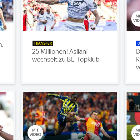
TRANSFER
U
m:
25 Millionen! Asllani
D
wechselt zu BL-Topklub
R
v