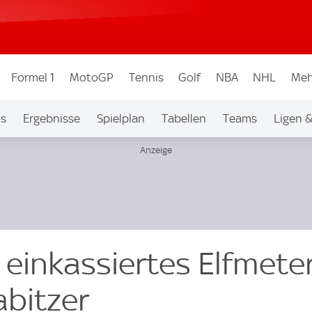
Formel 1
MotoGP
Tennis
Golf
NBA
NHL
Meh
os
Ergebnisse
Spielplan
Tabellen
Teams
Ligen 
einkassiertes Elfmete
abitzer