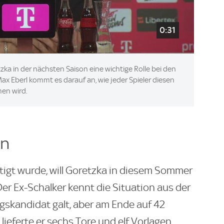
0:31
ka in der nächsten Saison eine wichtige Rolle bei den
ax Eberl kommt es darauf an, wie jeder Spieler diesen
en wird.
en
igt wurde, will Goretzka in diesem Sommer
Der Ex-Schalker kennt die Situation aus der
ngskandidat galt, aber am Ende auf 42
lieferte er sechs Tore und elf Vorlagen.