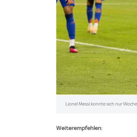
Image:
Lionel Messi konnte sich nur Woche
Weiterempfehlen: