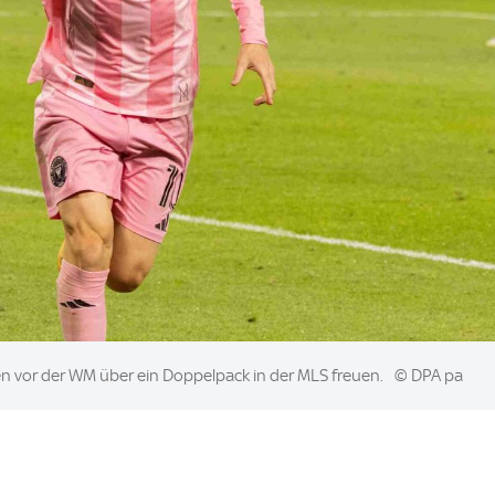
n vor der WM über ein Doppelpack in der MLS freuen.
© DPA pa