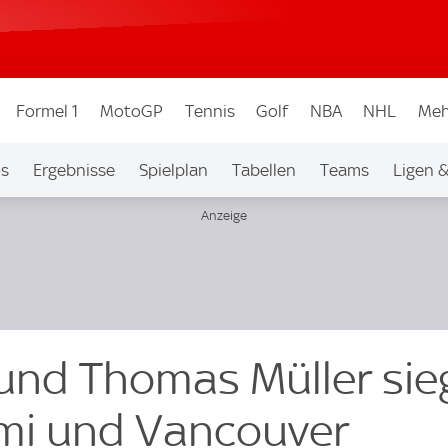
Formel 1
MotoGP
Tennis
Golf
NBA
NHL
Meh
os
Ergebnisse
Spielplan
Tabellen
Teams
Ligen 
 und Thomas Müller si
ami und Vancouver