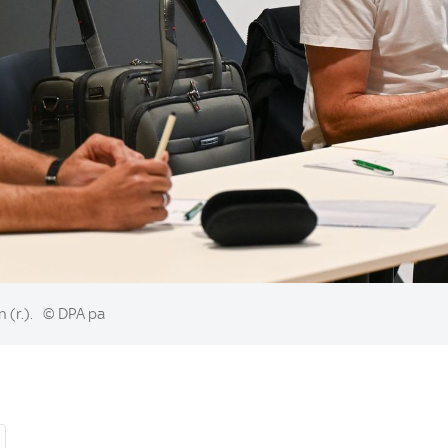
 (r.).
© DPA pa