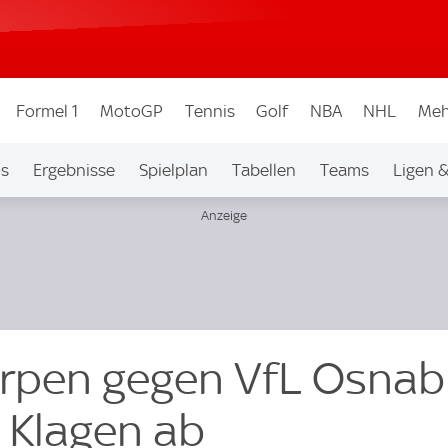
Formel 1
MotoGP
Tennis
Golf
NBA
NHL
Meh
os
Ergebnisse
Spielplan
Tabellen
Teams
Ligen 
rpen gegen VfL Osnab
t Klagen ab