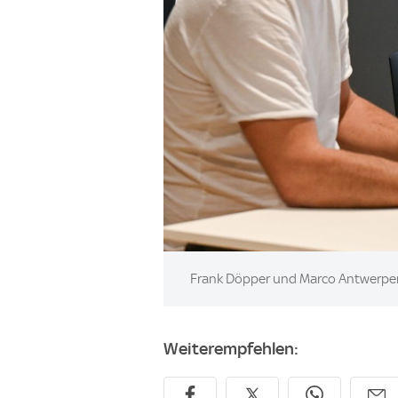
Image:
Frank Döpper und Marco Antwerpen
Weiterempfehlen: