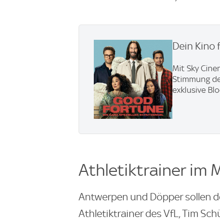
Dein Kino 
Mit Sky Cine
Stimmung den 
exklusive Bl
Athletiktrainer im 
Antwerpen und Döpper sollen d
Athletiktrainer des VfL, Tim Sch