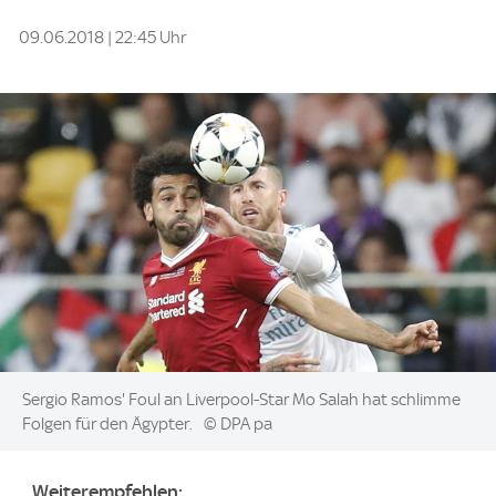
09.06.2018 | 22:45 Uhr
Image:
Sergio Ramos' Foul an Liverpool-Star Mo Salah hat schlimme
Folgen für den Ägypter.
© DPA pa
Weiterempfehlen: