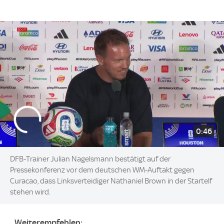
0:46
DFB-Trainer Julian Nagelsmann bestätigt auf der
Pressekonferenz vor dem deutschen WM-Auftakt gegen
Curacao, dass Linksverteidiger Nathaniel Brown in der Startelf
stehen wird.
Weiterempfehlen: