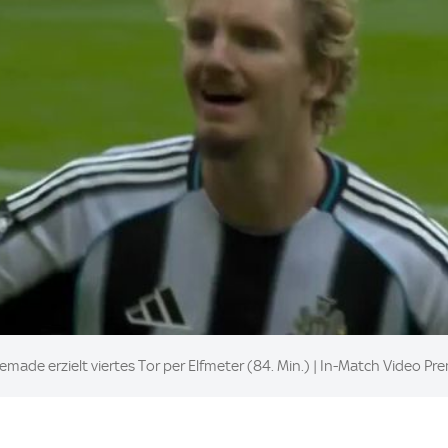
de erzielt viertes Tor per Elfmeter (84. Min.) | In-Match Video Pr