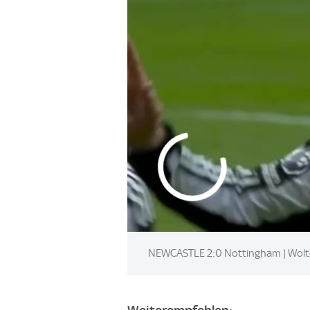
NEWCASTLE 2:0 Nottingham | Woltema