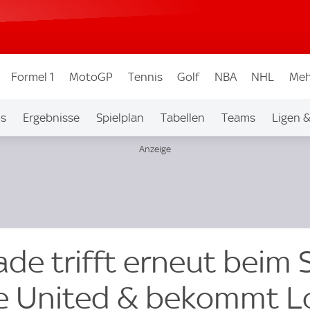
Formel 1
MotoGP
Tennis
Golf
NBA
NHL
Meh
os
Ergebnisse
Spielplan
Tabellen
Teams
Ligen 
de trifft erneut beim 
le United & bekommt L