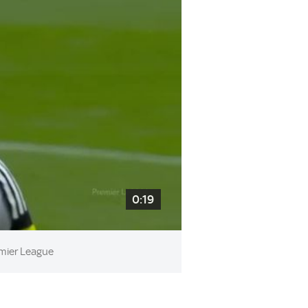
0:19
emier League