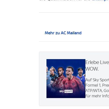
Mehr zu AC Mailand
Erlebe Liv
WOW.
Auf Sky Sport
Formel 1, Pr
ATP/WTA, Gol
für mehr Info