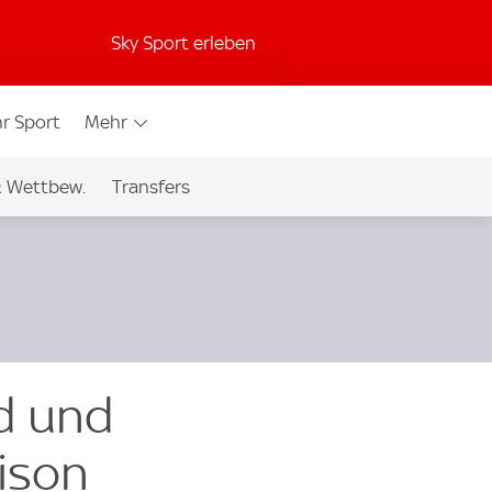
Sky Sport erleben
r Sport
Mehr
& Wettbew.
Transfers
nd und
ison