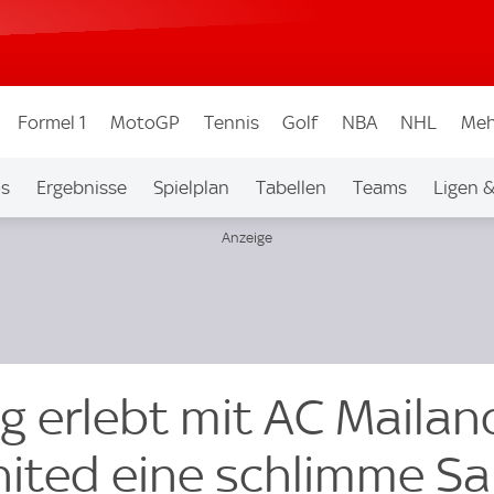
Formel 1
MotoGP
Tennis
Golf
NBA
NHL
Meh
os
Ergebnisse
Spielplan
Tabellen
Teams
Ligen 
ug erlebt mit AC Maila
ited eine schlimme Sa