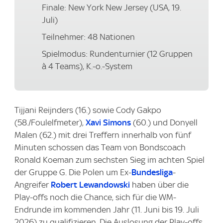
Finale: New York New Jersey (USA, 19.
Juli)
Teilnehmer: 48 Nationen
Spielmodus: Rundenturnier (12 Gruppen
à 4 Teams), K.-o.-System
Tijjani Reijnders (16.) sowie Cody Gakpo
(58./Foulelfmeter),
Xavi Simons
(60.) und Donyell
Malen (62.) mit drei Treffern innerhalb von fünf
Minuten schossen das Team von Bondscoach
Ronald Koeman zum sechsten Sieg im achten Spiel
der Gruppe G. Die Polen um Ex-
Bundesliga
-
Angreifer
Robert Lewandowski
haben über die
Play-offs noch die Chance, sich für die WM-
Endrunde im kommenden Jahr (11. Juni bis 19. Juli
2026) zu qualifizieren. Die Auslosung der Play-offs