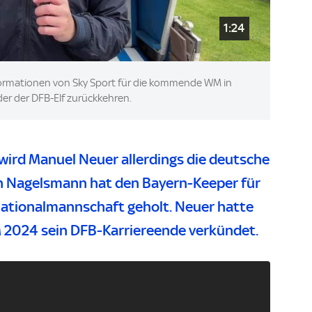
1:24
formationen von Sky Sport für die kommende WM in
er der DFB-Elf zurückkehren.
ird Manuel Neuer allerdings die deutsche
n Nagelsmann hat den Bayern-Keeper für
Nationalmannschaft geholt. Neuer hatte
 2024 sein DFB-Karriereende verkündet.