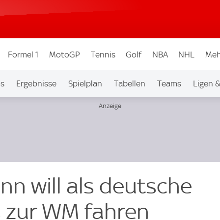
Formel 1
MotoGP
Tennis
Golf
NBA
NHL
Meh
os
Ergebnisse
Spielplan
Tabellen
Teams
Ligen 
nn will als deutsche
 zur WM fahren