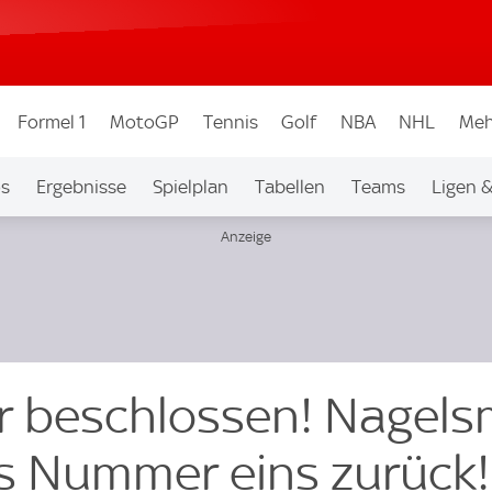
Formel 1
MotoGP
Tennis
Golf
NBA
NHL
Meh
os
Ergebnisse
Spielplan
Tabellen
Teams
Ligen 
 beschlossen! Nagel
ls Nummer eins zurück!