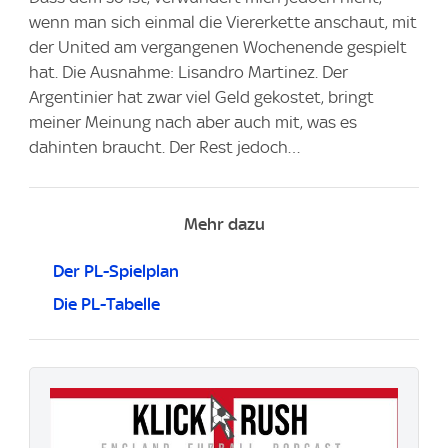
wenn man sich einmal die Viererkette anschaut, mit
der United am vergangenen Wochenende gespielt
hat. Die Ausnahme: Lisandro Martinez. Der
Argentinier hat zwar viel Geld gekostet, bringt
meiner Meinung nach aber auch mit, was es
dahinten braucht. Der Rest jedoch…
Mehr dazu
Der PL-Spielplan
Die PL-Tabelle