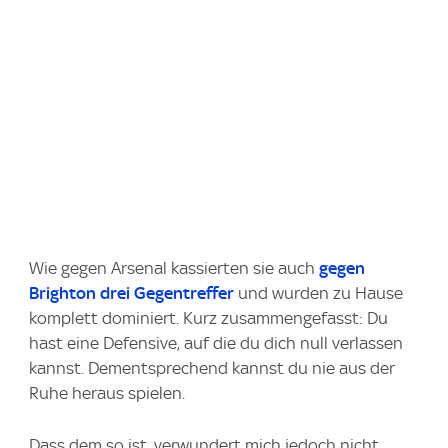
Wie gegen Arsenal kassierten sie auch
gegen
Brighton drei Gegentreffer
und wurden zu Hause
komplett dominiert. Kurz zusammengefasst: Du
hast eine Defensive, auf die du dich null verlassen
kannst. Dementsprechend kannst du nie aus der
Ruhe heraus spielen.
Dass dem so ist, verwundert mich jedoch nicht,