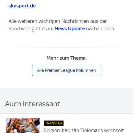
skysport.de
Alle weiteren wichtigen Nachrichten aus der
Sportwelt gibt es im
News Update
nachzulesen.
Mehr zum Thema:
Alle Premier League Kolumnen
Auch interessant
TRANSFER
Belgien-Kapitän Tielemans wechselt